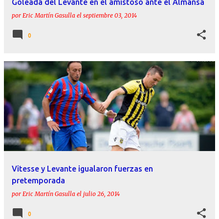
Goleada del Levante en el amistoso ante el Almansa
por
Eric Martín Gasulla
el
septiembre 03, 2014
0
Vitesse y Levante igualaron fuerzas en
pretemporada
por
Eric Martín Gasulla
el
julio 26, 2014
0