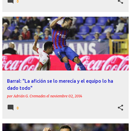
0
Barral: "La afición se lo merecía y el equipo lo ha
dado todo"
por
Adrián G. Cremades
el
noviembre 02, 2014
0