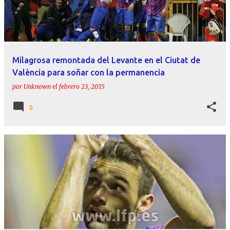
r
a
d
a
Milagrosa remontada del Levante en el Ciutat de
s
València para soñar con la permanencia
por
Unknown
el
febrero 23, 2015
0