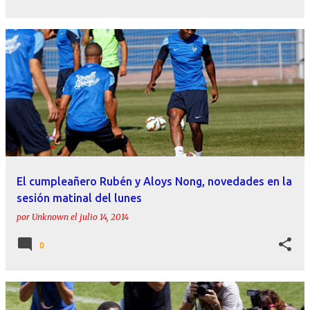
El cumpleañero Rubén y Aloys Nong, novedades en la
sesión matinal del lunes
por
Unknown
el
julio 14, 2014
0