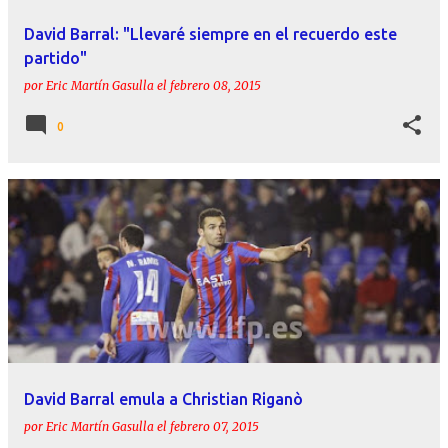
David Barral: "Llevaré siempre en el recuerdo este
partido"
por
Eric Martín Gasulla
el
febrero 08, 2015
0
David Barral emula a Christian Riganò
por
Eric Martín Gasulla
el
febrero 07, 2015