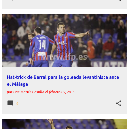
Hat-trick de Barral para la goleada levantinista ante
el Málaga
por
Eric Martín Gasulla
el
febrero 07, 2015
0