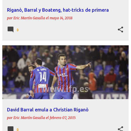
Riganò, Barral y Boateng, hat-tricks de primera
por
Eric Martín Gasulla
el
mayo 14, 2018
0
David Barral emula a Christian Riganò
por
Eric Martín Gasulla
el
febrero 07, 2015
0