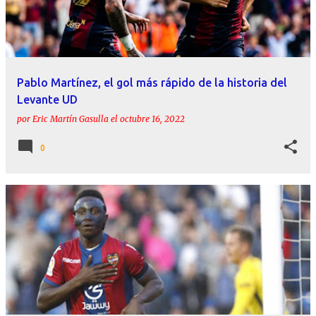
r
a
d
a
Pablo Martínez, el gol más rápido de la historia del
s
Levante UD
por
Eric Martín Gasulla
el
octubre 16, 2022
0