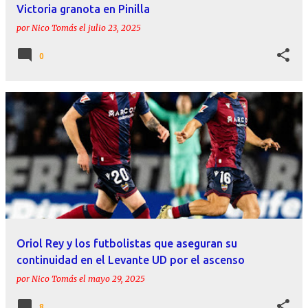
Victoria granota en Pinilla
por
Nico Tomás
el
julio 23, 2025
0
Oriol Rey y los futbolistas que aseguran su
continuidad en el Levante UD por el ascenso
por
Nico Tomás
el
mayo 29, 2025
8