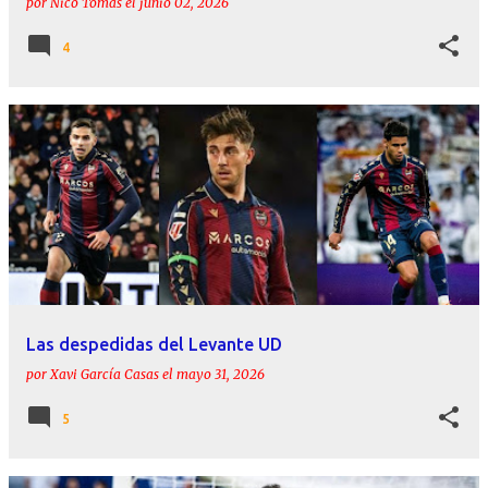
por
Nico Tomás
el
junio 02, 2026
4
Las despedidas del Levante UD
por
Xavi García Casas
el
mayo 31, 2026
5