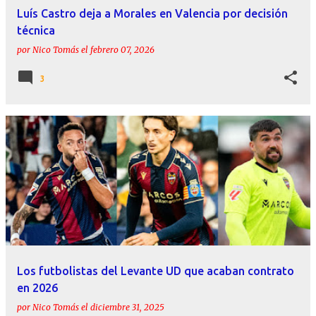
Luís Castro deja a Morales en Valencia por decisión
técnica
por
Nico Tomás
el
febrero 07, 2026
3
Los futbolistas del Levante UD que acaban contrato
en 2026
por
Nico Tomás
el
diciembre 31, 2025