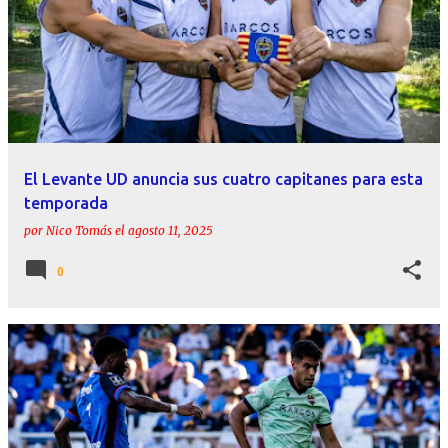
El Levante UD anuncia sus cuatro capitanes para esta
temporada
por
Nico Tomás
el
agosto 11, 2025
0