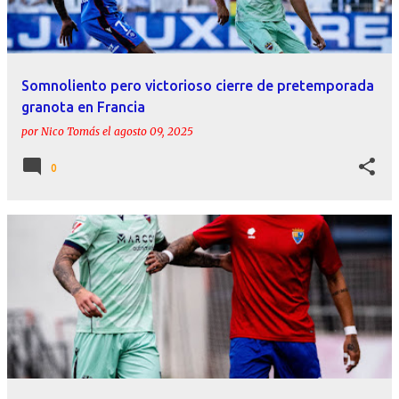
Somnoliento pero victorioso cierre de pretemporada
granota en Francia
por
Nico Tomás
el
agosto 09, 2025
0