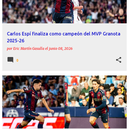
r
a
d
a
Carlos Espí finaliza como campeón del MVP Granota
s
2025-26
por
Eric Martín Gasulla
el
junio 08, 2026
0