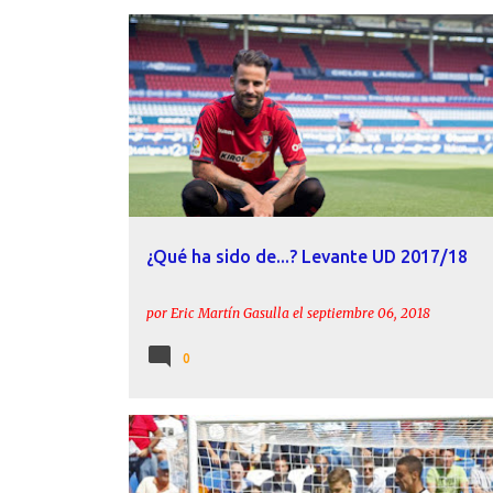
ÁLEX ALEGRÍA
ENES ÜNAL
ESPINOSA
¿Qué ha sido de...? Levante UD 2017/18
por
Eric Martín Gasulla
el
septiembre 06, 2018
0
ACTUALIDAD
LEVANTE
RAÚL FERNÁNDEZ