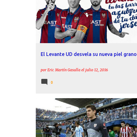
El Levante UD desvela su nueva piel grano
por
Eric Martín Gasulla
el
julio 12, 2016
0
FICHAJES
LEVANTE
PERFIL
RAÚL FERNÁNDEZ