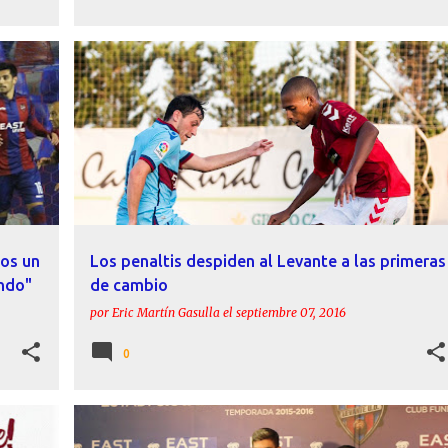
+
CÁDIZ CF
COPA DEL REY
CRÓNICAS
+
1
mos un
Los penaltis despiden al Levante a las primeras
ando"
de cambio
por
Eric Martín Gasulla
el
septiembre 07, 2016
0
+
2
ACTUALIDAD
DECLARACIONES
LEVANTE
+
1