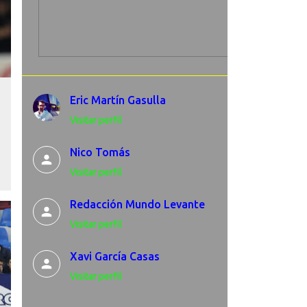
Eric Martín Gasulla
Visitar perfil
Nico Tomás
Visitar perfil
Redacción Mundo Levante
Visitar perfil
Xavi García Casas
Visitar perfil