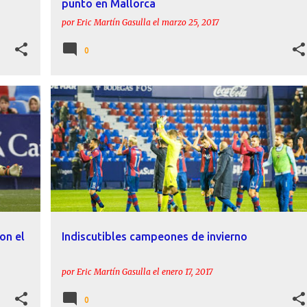
punto en Mallorca
por
Eric Martín Gasulla
el
marzo 25, 2017
0
ANTE
ACTUALIDAD
ESTADÍSTICAS
LEVANTE
+
RAÚL FERNÁNDEZ
ROGER
+
on el
Indiscutibles campeones de invierno
por
Eric Martín Gasulla
el
enero 17, 2017
0