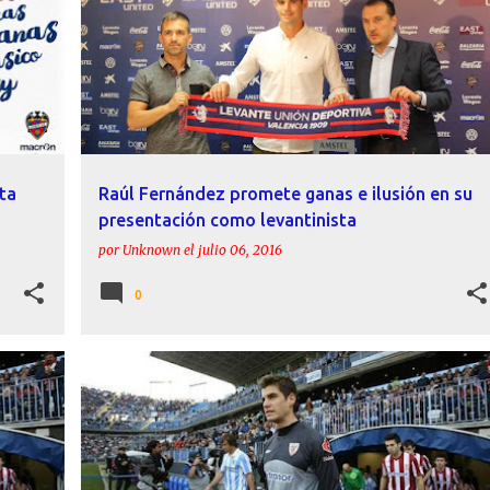
ta
Raúl Fernández promete ganas e ilusión en su
presentación como levantinista
por
Unknown
el
julio 06, 2016
0
CD MIRANDÉS
FICHAJES
LEVANTE
RAÚL FERNÁNDEZ