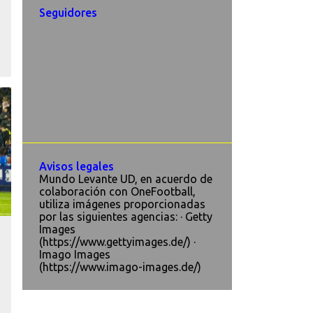
Seguidores
Avisos legales
Mundo Levante UD, en acuerdo de
colaboración con OneFootball,
utiliza imágenes proporcionadas
por las siguientes agencias: · Getty
Images
(https://www.gettyimages.de/) ·
Imago Images
(https://www.imago-images.de/)