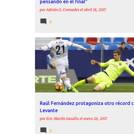
pensando en el final"
por
Adrián G. Cremades
el
abril 18, 2017
0
ESTADÍSTICAS
HISTORIA
JUAN LUIS MORA
LEV
RAÚL FERNÁNDEZ
Raúl Fernández protagoniza otro récord c
Levante
por
Eric Martín Gasulla
el
enero 26, 2017
0