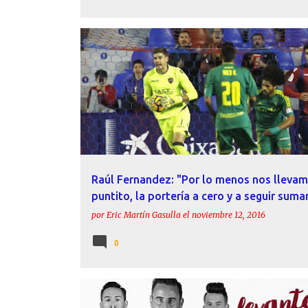
CÁDIZ CF
CHEMA
DECLARACIONES
LEVANTE
RAÚL FERNÁNDEZ
Raúl Fernandez: "Por lo menos nos lleva
puntito, la portería a cero y a seguir sum
por
Eric Martín Gasulla
el
noviembre 12, 2016
0
ACTUALIDAD
CRISTINA MARTÍNEZ
LEVANTE