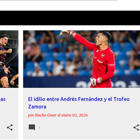
como
Raúl Fernández
VER TOD
+
1
ACTUALIDAD
ANDRÉS FERNÁNDEZ
ESTADÍSTICAS
INFORME
LEVANTE
RAÚL FERNÁNDEZ
+
das
El idilio entre Andrés Fernández y el Trofeo
Zamora
por
Nacho Giner
el
enero 02, 2024
1