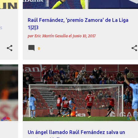
Raúl Fernández, 'premio Zamora' de La Liga
s
1|2|3
por
Eric Martín Gasulla
el
junio 10, 2017
0
+
CRÓNICAS
JASON
LEVANTE
RAÚL FERNÁNDEZ
RCD MALLORCA
ROBER PIER
+
Un ángel llamado Raúl Fernández salva un