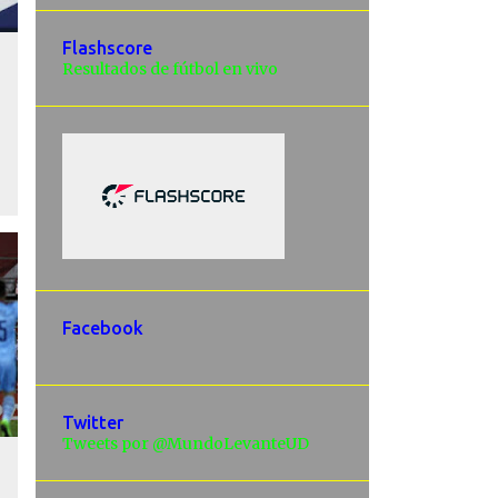
Flashscore
Resultados de fútbol en vivo
Facebook
Twitter
Tweets por @MundoLevanteUD