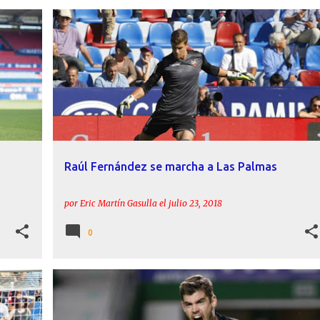
+
11
FICHAJES
LEVANTE
RAÚL FERNÁNDEZ
+
UD LAS PALMAS
Raúl Fernández se marcha a Las Palmas
por
Eric Martín Gasulla
el
julio 23, 2018
0
FICHAJES
LEVANTE
RAÚL FERNÁNDEZ