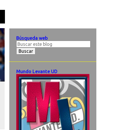
O
Búsqueda web
Mundo Levante UD