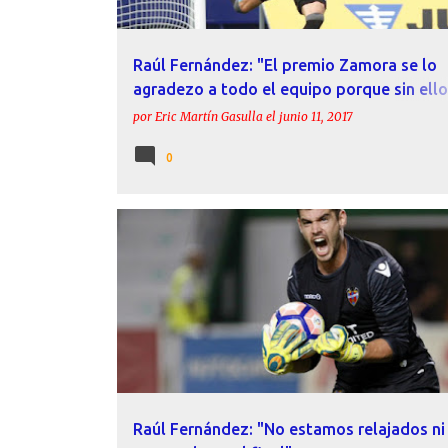
Raúl Fernández: "El premio Zamora se lo
agradezo a todo el equipo porque sin ello
hubiera sido imposible"
por
Eric Martín Gasulla
el
junio 11, 2017
0
CF REUS DEPORTIU
DECLARACIONES
LEVANTE
RAÚL FERNÁNDEZ
Raúl Fernández: "No estamos relajados ni