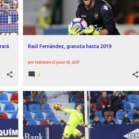
rará
Raúl Fernández, granota hasta 2019
por
Unknown
el
junio 18, 2017
0
+
ACTUALIDAD
HISTORIA
LEVANTE
RAÚL FERNÁNDEZ