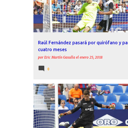
Raúl Fernández pasará por quirófano y pa
cuatro meses
por
Eric Martín Gasulla
el
enero 25, 2018
0
DECLARACIONES
LEVANTE
RAÚL FERNÁNDEZ
SD HUESCA