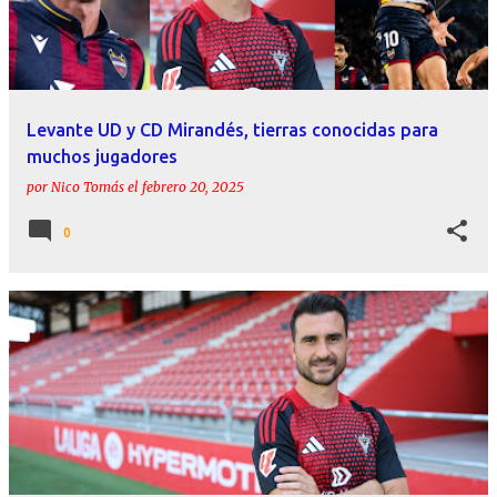
r
a
d
a
Levante UD y CD Mirandés, tierras conocidas para
s
muchos jugadores
por
Nico Tomás
el
febrero 20, 2025
0