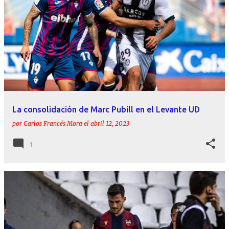
La consolidación de Marc Pubill en el Levante UD
por
Carlos Francés Mora
el
abril 12, 2023
1