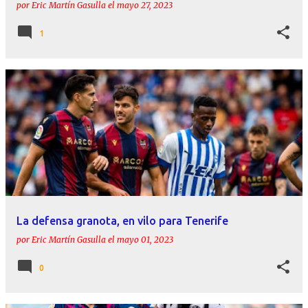
por
Eric Martín Gasulla
el
mayo 27, 2023
1
La defensa granota, en vilo para Tenerife
por
Eric Martín Gasulla
el
mayo 01, 2023
0