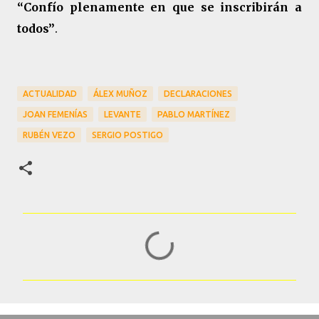
“Confío plenamente en que se inscribirán a
todos”
.
ACTUALIDAD
ÁLEX MUÑOZ
DECLARACIONES
JOAN FEMENÍAS
LEVANTE
PABLO MARTÍNEZ
RUBÉN VEZO
SERGIO POSTIGO
C
o
m
e
n