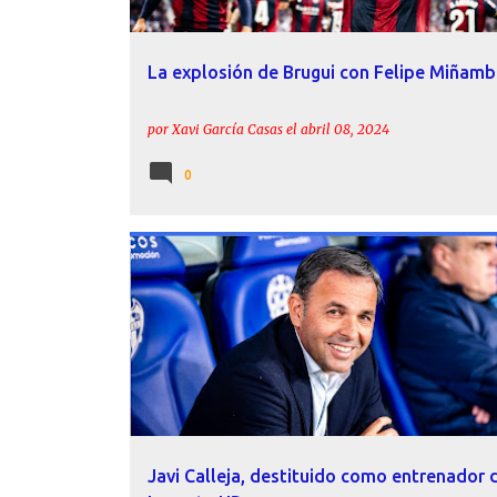
La explosión de Brugui con Felipe Miñamb
por
Xavi García Casas
el
abril 08, 2024
0
ACTUALIDAD
CALLEJA
FICHAJES
LEVANTE UD
Javi Calleja, destituido como entrenador 