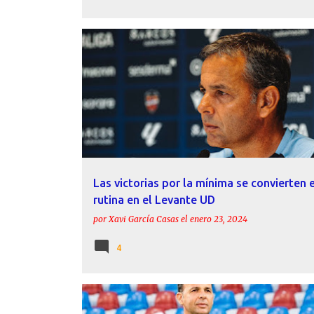
ACTUALIDAD
CALLEJA
ESTADÍSTICAS
INFORME
LEVANTE UD
Las victorias por la mínima se convierten 
rutina en el Levante UD
por
Xavi García Casas
el
enero 23, 2024
4
ACTUALIDAD
CALLEJA
JUANFRAN
LEVANTE