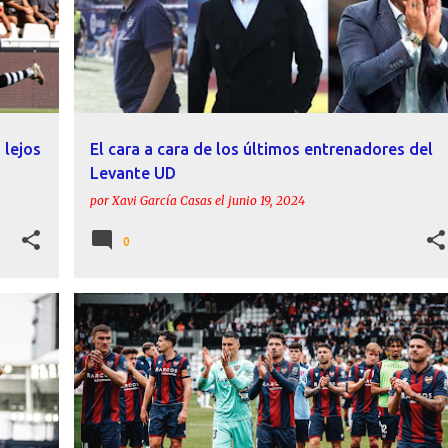
 lejos
El cara a cara de los últimos entrenadores del
Levante UD
por
Xavi García Casas
el
junio 19, 2024
0
RES
CALLEJA
ESTADÍSTICAS
FELIPE MIÑAMBRES
+
INFORME
LEVANTE UD
+