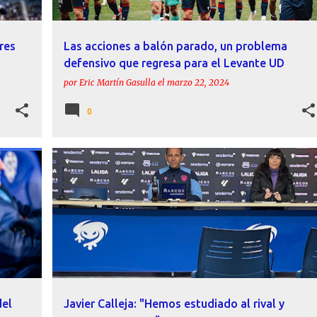
res
Las acciones a balón parado, un problema
defensivo que regresa para el Levante UD
por
Eric Martín Gasulla
el
marzo 22, 2024
0
ACTUALIDAD
CALLEJA
DECLARACIONES
LEVANTE UD
del
Javier Calleja: "Hemos estudiado al rival y