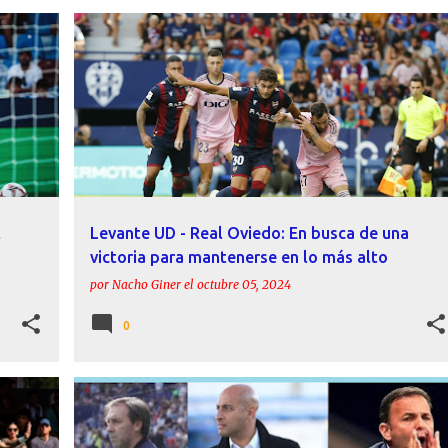
ACTUALIDAD
CALLEJA
JULIÁN CALERO
LEVANTE UD
PREVIAS
REAL OVIEDO
+
t
Levante UD - Real Oviedo: En busca de una
victoria para mantenerse en lo más alto
por
Nacho Giner
el
octubre 05, 2024
0
ANÁLISIS
CALLEJA
FELIPE MIÑAMBRES
INFORME
+
LEVANTE UD
MEHDI NAFTI
+