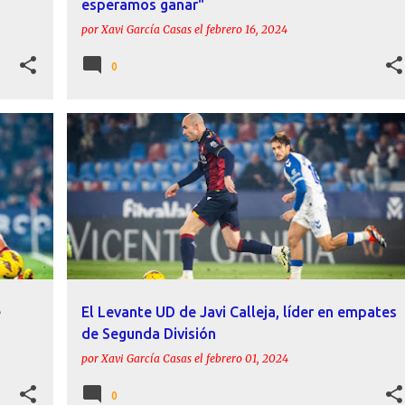
esperamos ganar"
por
Xavi García Casas
el
febrero 16, 2024
0
+
ACTUALIDAD
CALLEJA
ESTADÍSTICAS
INFORME
LEVANTE UD
+
e
El Levante UD de Javi Calleja, líder en empates
de Segunda División
por
Xavi García Casas
el
febrero 01, 2024
0