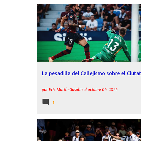
CALLEJA
CRÓNICAS
LEVANTE UD
REAL OVIEDO
La pesadilla del Callejismo sobre el Ciuta
por
Eric Martín Gasulla
el
octubre 06, 2024
1
ACTUALIDAD
CALLEJA
ESTADÍSTICAS
FELIPE MIÑAMBRES
INFORME
JULIÁN CALERO