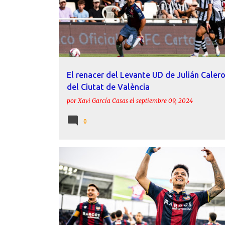
El renacer del Levante UD de Julián Calero
del Ciutat de València
por
Xavi García Casas
el
septiembre 09, 2024
0
BRUGUI
CALLEJA
ESTADÍSTICAS
FELIPE MIÑAMB
LEVANTE UD