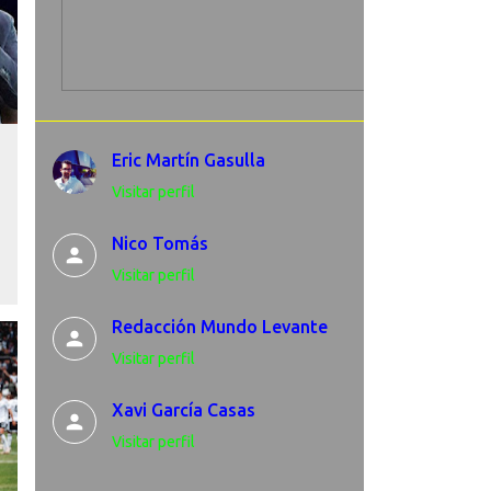
Eric Martín Gasulla
Visitar perfil
Nico Tomás
Visitar perfil
Redacción Mundo Levante
Visitar perfil
Xavi García Casas
Visitar perfil