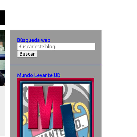
O
Búsqueda web
Mundo Levante UD