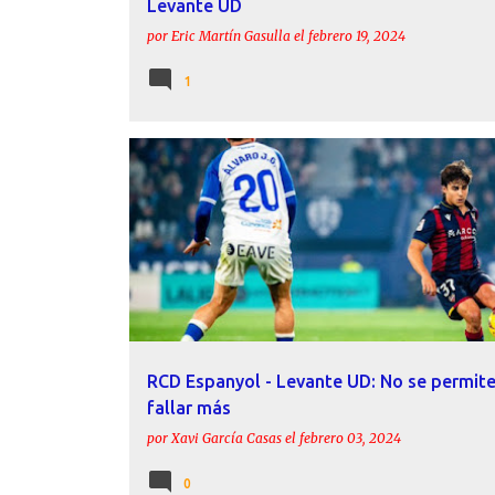
Levante UD
por
Eric Martín Gasulla
el
febrero 19, 2024
1
ACTUALIDAD
CALLEJA
LEVANTE UD
PREVIAS
RCD ESPANYOL
RCD Espanyol - Levante UD: No se permit
fallar más
por
Xavi García Casas
el
febrero 03, 2024
0