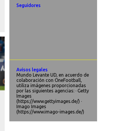
Seguidores
Avisos legales
Mundo Levante UD, en acuerdo de
colaboración con OneFootball,
utiliza imágenes proporcionadas
por las siguientes agencias: · Getty
Images
(https://www.gettyimages.de/) ·
Imago Images
(https://www.imago-images.de/)