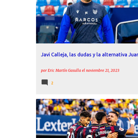
Javi Calleja, las dudas y la alternativa Jua
por
Eric Martín Gasulla
el
noviembre 21, 2023
2
ÁLEX MUÑOZ
ÁLEX VALLE
BOULDINI
BRUGUI