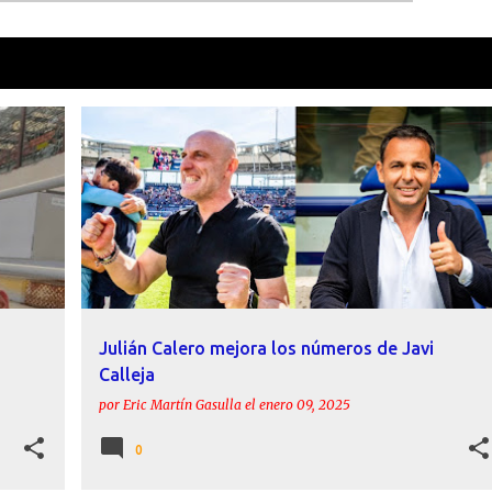
como
Calleja
VER TOD
UD
CALLEJA
ESTADÍSTICAS
INFORME
JULIÁN CALERO
LEVANTE UD
+
Julián Calero mejora los números de Javi
Calleja
por
Eric Martín Gasulla
el
enero 09, 2025
0