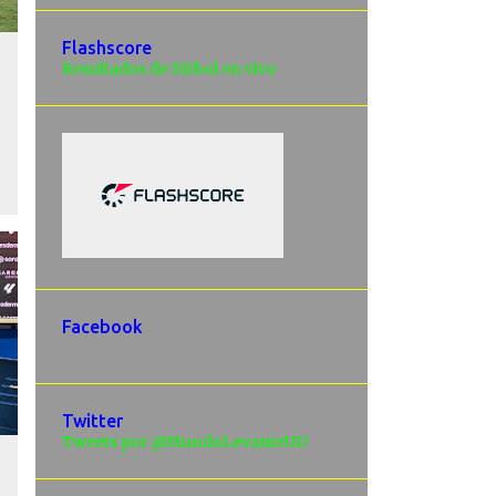
Flashscore
Resultados de fútbol en vivo
Facebook
Twitter
Tweets por @MundoLevanteUD