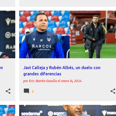
ALBACETE BALOMPIÉ
CALLEJA
ESTADÍSTICAS
+
INFORME
LEVANTE UD
+
en
Javi Calleja y Rubén Albés, un duelo con
grandes diferencias
por
Eric Martín Gasulla
el
enero 14, 2024
0
CALLEJA
DECLARACIONES
LEVANTE