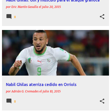
Nabil Ghilas: Gol y músculo para el ataque granota
por
Eric Martín Gasulla
el
julio 20, 2015
0
Nabil Ghilas aterriza cedido en Orriols
por
Adrián G. Cremades
el
julio 10, 2015
0