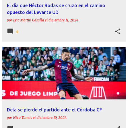
El día que Héctor Rodas se cruzó en el camino
opuesto del Levante UD
por
Eric Martín Gasulla
el
diciembre 11, 2024
0
Dela se pierde el partido ante el Córdoba CF
por
Nico Tomás
el
diciembre 10, 2024