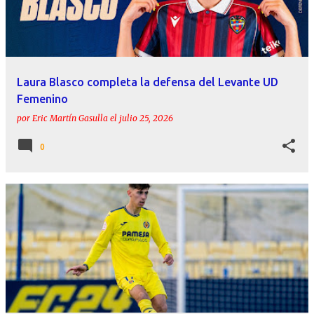
r
a
d
a
Laura Blasco completa la defensa del Levante UD
s
Femenino
por
Eric Martín Gasulla
el
julio 25, 2026
0