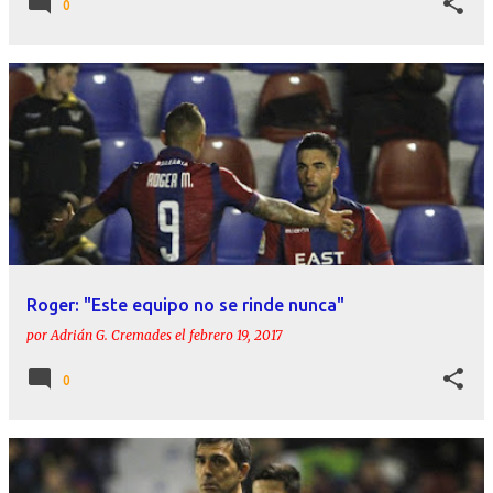
0
Roger: "Este equipo no se rinde nunca"
por
Adrián G. Cremades
el
febrero 19, 2017
0