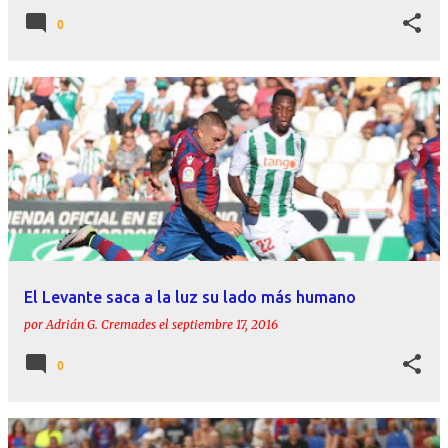
0
El Levante saca a la luz su lado más humano
por
Adrián G. Cremades
el
septiembre 17, 2016
0