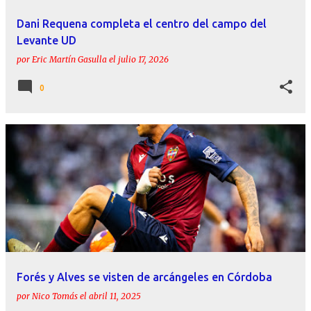
Dani Requena completa el centro del campo del
Levante UD
por
Eric Martín Gasulla
el
julio 17, 2026
0
Forés y Alves se visten de arcángeles en Córdoba
por
Nico Tomás
el
abril 11, 2025