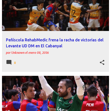
Peñíscola RehabMedic frena la racha de victorias del
Levante UD DM en El Cabanyal
por
Unknown
el
enero 08, 2016
0