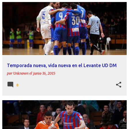
Temporada nueva, vida nueva en el Levante UD DM
por
Unknown
el
junio 16, 2015
0