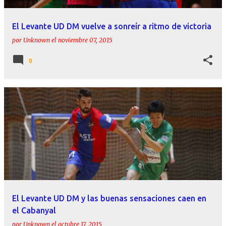
El Levante UD DM vuelve a sonreír a ritmo de victoria
por
Unknown
el
noviembre 07, 2015
0
El Levante UD DM y las buenas sensaciones caen en
el Cabanyal
por
Unknown
el
octubre 17, 2015