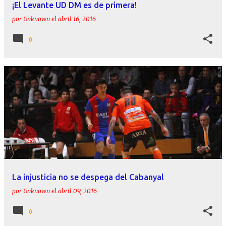
¡El Levante UD DM es de primera!
por
Unknown
el
abril 16, 2016
0
La injusticia no se despega del Cabanyal
por
Unknown
el
abril 09, 2016
0