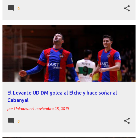
0
El Levante UD DM golea al Elche y hace soñar al
Cabanyal
por
Unknown
el
noviembre 28, 2015
0