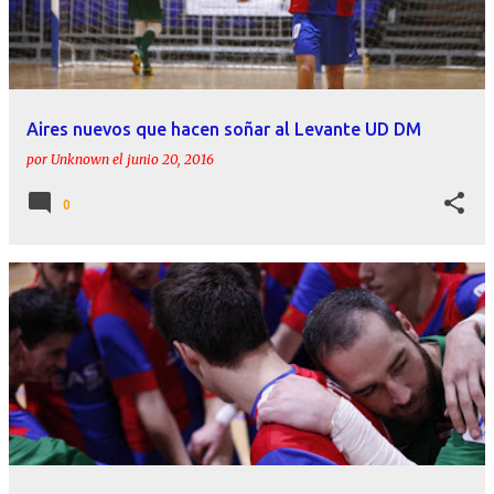
r
a
d
a
Aires nuevos que hacen soñar al Levante UD DM
s
por
Unknown
el
junio 20, 2016
0