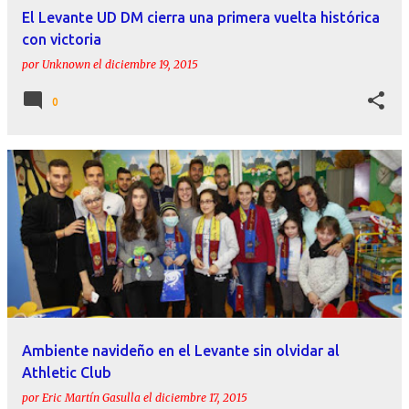
El Levante UD DM cierra una primera vuelta histórica
con victoria
por
Unknown
el
diciembre 19, 2015
0
Ambiente navideño en el Levante sin olvidar al
Athletic Club
por
Eric Martín Gasulla
el
diciembre 17, 2015