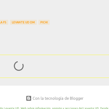
LA FS
LEVANTE UD DM
PICHI
Con la tecnología de Blogger
o Levante UD. Web sobre información, opinión y secciones del Levante UD. Desde