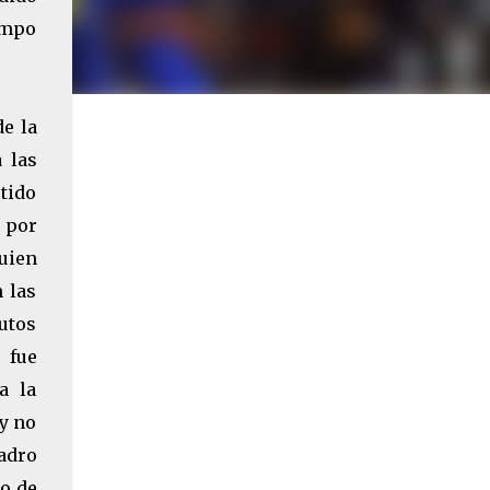
empo
de la
 las
rtido
 por
quien
 las
utos
 fue
a la
 y no
uadro
o de