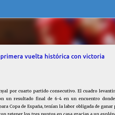
Ir al contenido principal
rimera vuelta histórica con victoria
yal por cuarto partido consecutivo. El cuadro levanti
con un resultado final de 6-4 en un encuentro donde
para Copa de España, tenían la labor obligada de ganar
on retener los tres puntos en casa gracias a un esplé