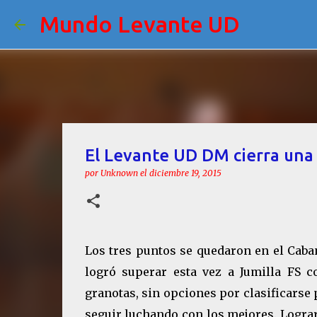
Mundo Levante UD
El Levante UD DM cierra una p
por
Unknown
el
diciembre 19, 2015
Los tres puntos se quedaron en el Caban
logró superar esta vez a Jumilla FS 
granotas, sin opciones por clasificarse 
seguir luchando con los mejores. Lograr