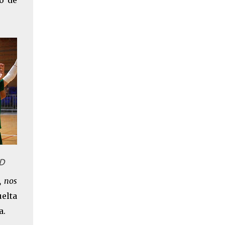
o de
UD
, nos
uelta
a.