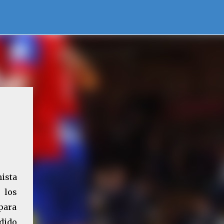
nista
 los
 para
ndido