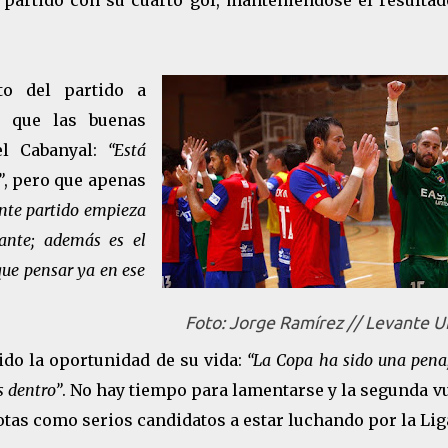
l partido con su cuarto gol, manteniéndose el resultad
to del partido a
ó que las buenas
l Cabanyal:
“Está
”
, pero que apenas
ente partido empieza
ante; además es el
que pensar ya en ese
Foto: Jorge Ramírez // Levante 
ido la oportunidad de su vida:
“La Copa ha sido una pena
s dentro”
. No hay tiempo para lamentarse y la segunda v
notas como serios candidatos a estar luchando por la Lig