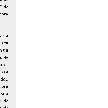
 Fede
para
taría
marcó
on un
oble
ordi
iba a
ador.
pero
para
s de