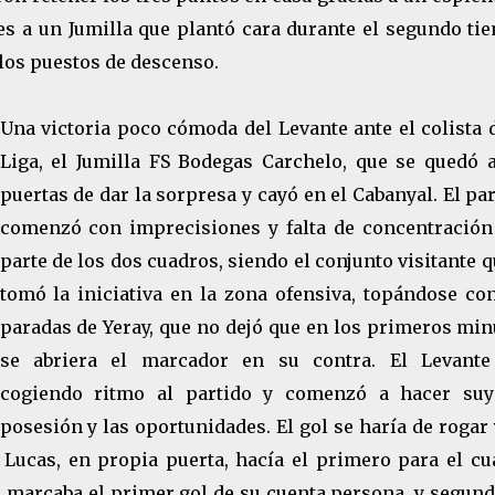
es a un Jumilla que plantó cara durante el segundo ti
 los puestos de descenso.
Una victoria poco cómoda del Levante ante el colista 
Liga, el Jumilla FS Bodegas Carchelo, que se quedó a
puertas de dar la sorpresa y cayó en el Cabanyal. El pa
comenzó con imprecisiones y falta de concentración
parte de los dos cuadros, siendo el conjunto visitante 
tomó la iniciativa en la zona ofensiva, topándose con
paradas de Yeray, que no dejó que en los primeros min
se abriera el marcador en su contra. El Levante
cogiendo ritmo al partido y comenzó a hacer suy
posesión y las oportunidades. El gol se haría de rogar
n Lucas, en propia puerta, hacía el primero para el c
ó marcaba el primer gol de su cuenta persona, y segund