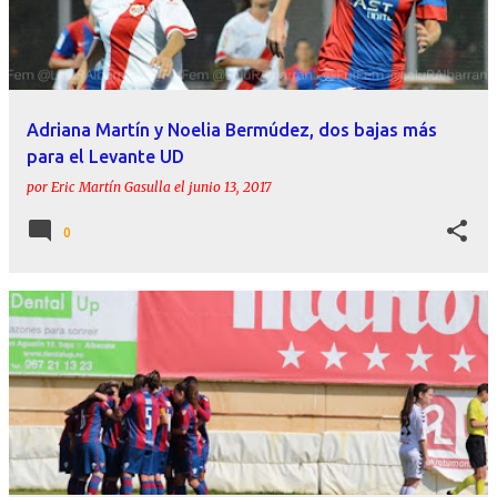
r
a
d
a
Adriana Martín y Noelia Bermúdez, dos bajas más
s
para el Levante UD
por
Eric Martín Gasulla
el
junio 13, 2017
0