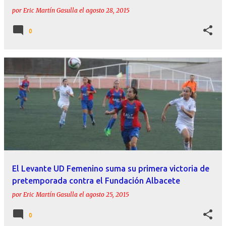
por
Eric Martín Gasulla
el
agosto 28, 2015
0
El Levante UD Femenino suma su primera victoria de
pretemporada contra el Fundación Albacete
por
Eric Martín Gasulla
el
agosto 25, 2015
0