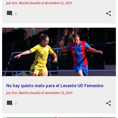
por
Eric Martín Gasulla
el
diciembre 12, 2015
0
No hay quinto malo para el Levante UD Femenino
por
Eric Martín Gasulla
el
noviembre 15, 2015
0