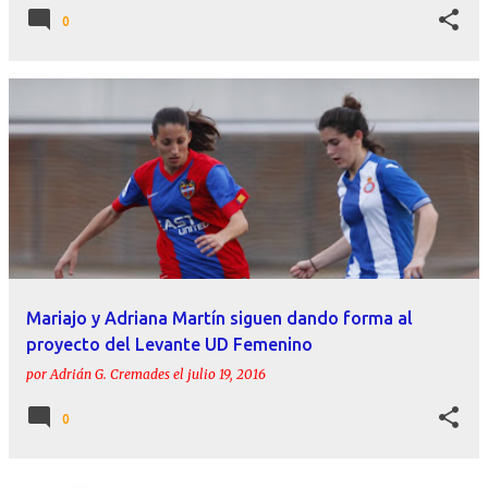
0
Mariajo y Adriana Martín siguen dando forma al
proyecto del Levante UD Femenino
por
Adrián G. Cremades
el
julio 19, 2016
0