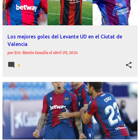
r
a
d
a
Los mejores goles del Levante UD en el Ciutat de
s
Valencia
por
Eric Martín Gasulla
el
abril 09, 2024
0