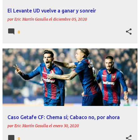
El Levante UD vuelve a ganar y sonreír
por
Eric Martín Gasulla
el
diciembre 05, 2020
0
Caso Getafe CF: Chema sí; Cabaco no, por ahora
por
Eric Martín Gasulla
el
enero 30, 2020
0