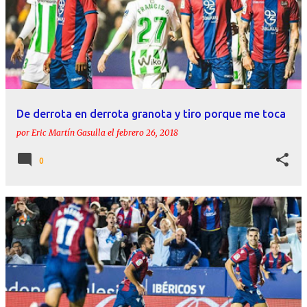
De derrota en derrota granota y tiro porque me toca
por
Eric Martín Gasulla
el
febrero 26, 2018
0