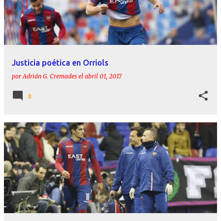
Justicia poética en Orriols
por
Adrián G. Cremades
el
abril 01, 2017
0