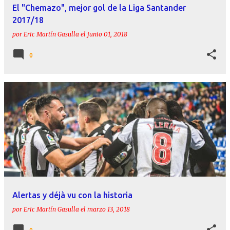
El "Chemazo", mejor gol de la Liga Santander
2017/18
por
Eric Martín Gasulla
el
junio 01, 2018
0
Alertas y déjà vu con la historia
por
Eric Martín Gasulla
el
marzo 13, 2018