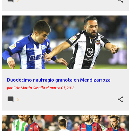
0
Duodécimo naufragio granota en Mendizarroza
por
Eric Martín Gasulla
el
marzo 01, 2018
0