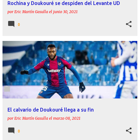
Rochina y Doukouré se despiden del Levante UD
por
Eric Martín Gasulla
el
junio 30, 2021
0
El calvario de Doukouré llega a su fin
por
Eric Martín Gasulla
el
marzo 08, 2021
0