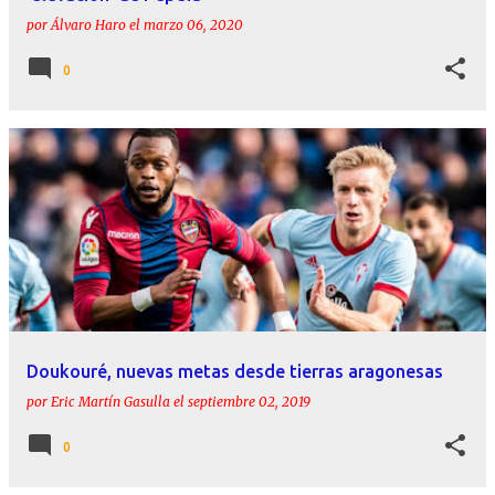
por
Álvaro Haro
el
marzo 06, 2020
0
Doukouré, nuevas metas desde tierras aragonesas
por
Eric Martín Gasulla
el
septiembre 02, 2019
0