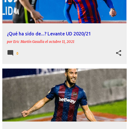
r
a
d
a
¿Qué ha sido de...? Levante UD 2020/21
s
por
Eric Martín Gasulla
el
octubre 11, 2021
0