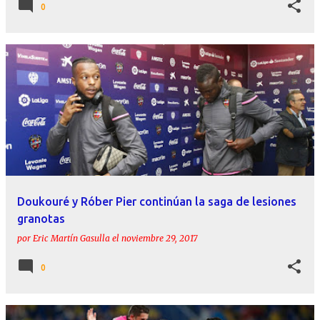
0
Doukouré y Róber Pier continúan la saga de lesiones
granotas
por
Eric Martín Gasulla
el
noviembre 29, 2017
0