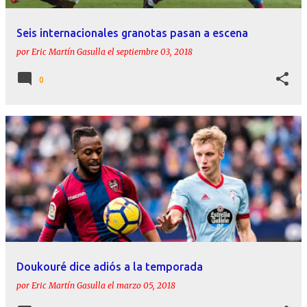
Seis internacionales granotas pasan a escena
por
Eric Martín Gasulla
el
septiembre 03, 2018
0
Doukouré dice adiós a la temporada
por
Eric Martín Gasulla
el
marzo 05, 2018