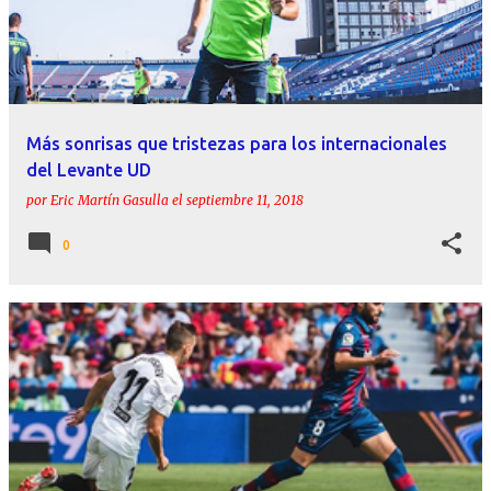
Más sonrisas que tristezas para los internacionales
del Levante UD
por
Eric Martín Gasulla
el
septiembre 11, 2018
0