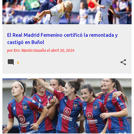
r
a
d
a
El Real Madrid Femenino certificó la remontada y
s
castigó en Buñol
por
Eric Martín Gasulla
el
abril 20, 2024
0