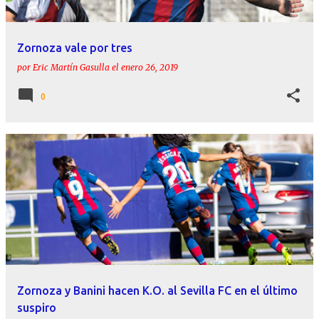
Zornoza vale por tres
por
Eric Martín Gasulla
el
enero 26, 2019
0
Zornoza y Banini hacen K.O. al Sevilla FC en el último
suspiro