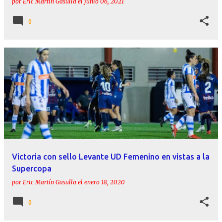
por
Eric Martín Gasulla
el
junio 06, 2021
0
Victoria con sello Levante UD Femenino en vistas a la
Supercopa
por
Eric Martín Gasulla
el
enero 18, 2020
0