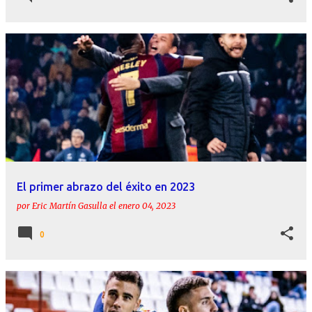
El primer abrazo del éxito en 2023
por
Eric Martín Gasulla
el
enero 04, 2023
0