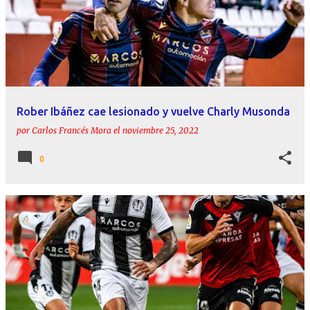
Rober Ibáñez cae lesionado y vuelve Charly Musonda
por
Carlos Francés Mora
el
noviembre 25, 2022
0