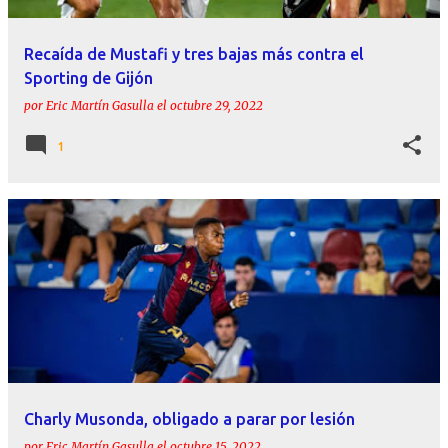
Recaída de Mustafi y tres bajas más contra el
Sporting de Gijón
por
Eric Martín Gasulla
el
octubre 29, 2022
1
Charly Musonda, obligado a parar por lesión
por
Eric Martín Gasulla
el
octubre 15, 2022