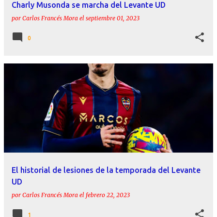
Charly Musonda se marcha del Levante UD
por
Carlos Francés Mora
el
septiembre 01, 2023
0
El historial de lesiones de la temporada del Levante
UD
por
Carlos Francés Mora
el
febrero 22, 2023
1