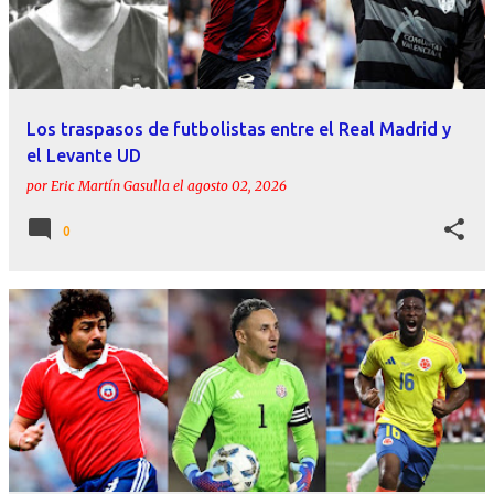
r
a
d
a
Los traspasos de futbolistas entre el Real Madrid y
s
el Levante UD
por
Eric Martín Gasulla
el
agosto 02, 2026
0