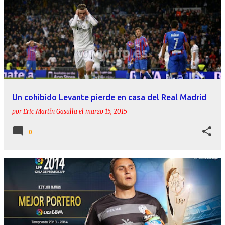
Un cohibido Levante pierde en casa del Real Madrid
por
Eric Martín Gasulla
el
marzo 15, 2015
0