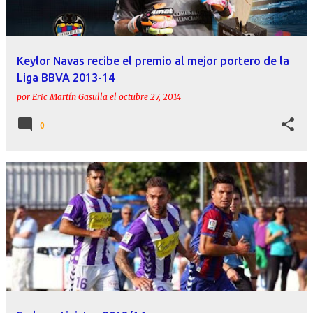
Keylor Navas recibe el premio al mejor portero de la
Liga BBVA 2013-14
por
Eric Martín Gasulla
el
octubre 27, 2014
0