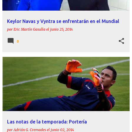
Keylor Navas y Vyntra se enfrentarán en el Mundial
por
Eric Martín Gasulla
el
junio 25, 2014
0
Las notas de la temporada: Portería
por
Adrián G. Cremades
el
junio 02, 2014