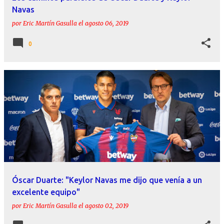
Navas
por
Eric Martín Gasulla
el
agosto 06, 2019
0
Óscar Duarte: "Keylor Navas me dijo que venía a un
excelente equipo"
por
Eric Martín Gasulla
el
agosto 02, 2019