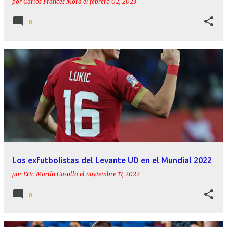
por
Carlos Francés Mora
el
febrero 02, 2023
0
Los exfutbolistas del Levante UD en el Mundial 2022
por
Eric Martín Gasulla
el
noviembre 17, 2022
0