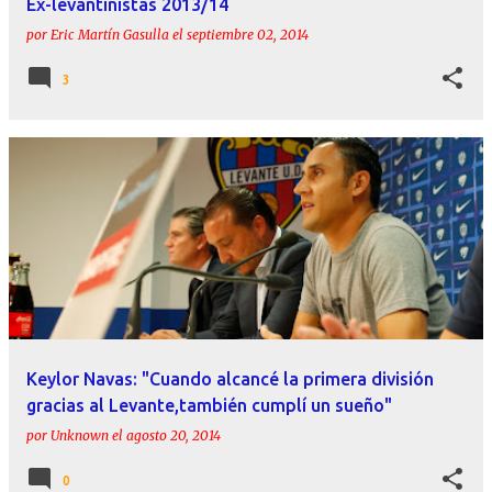
Ex-levantinistas 2013/14
por
Eric Martín Gasulla
el
septiembre 02, 2014
3
Keylor Navas: "Cuando alcancé la primera división
gracias al Levante,también cumplí un sueño"
por
Unknown
el
agosto 20, 2014
0