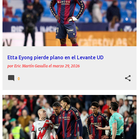
Etta Eyong pierde plano en el Levante UD
por
Eric Martín Gasulla
el
marzo 29, 2026
0