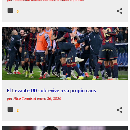
0
El Levante UD sobrevive a su propio caos
por
Nico Tomás
el
enero 26, 2026
2