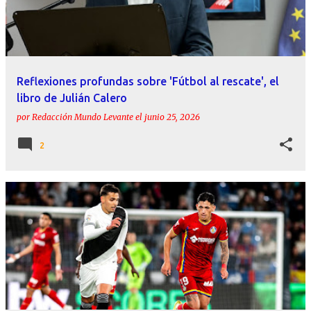
r
a
d
a
Reflexiones profundas sobre 'Fútbol al rescate', el
s
libro de Julián Calero
por
Redacción Mundo Levante
el
junio 25, 2026
2