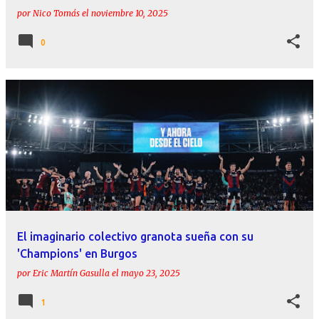
por
Nico Tomás
el
noviembre 10, 2025
0
El imaginario colectivo granota sueña con su
'Champions' en Burgos
por
Eric Martín Gasulla
el
mayo 23, 2025
1