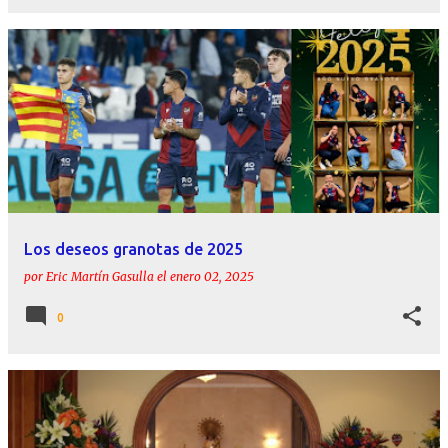
Los deseos granotas de 2025
por
Eric Martín Gasulla
el
enero 02, 2025
0