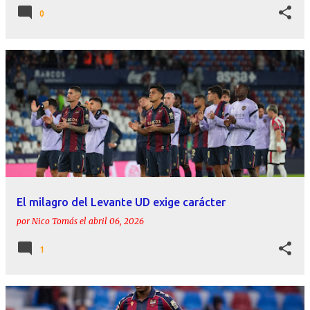
0
El milagro del Levante UD exige carácter
por
Nico Tomás
el
abril 06, 2026
1