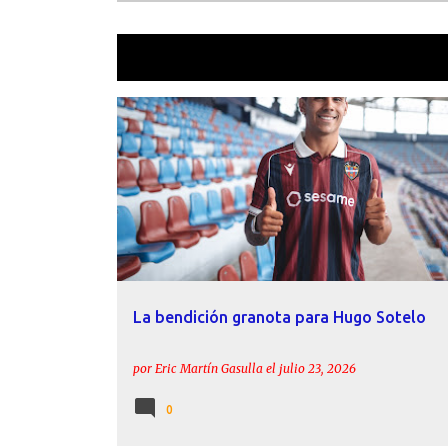
Mostrando las entradas etiquetadas 
E
CELTA DE VIGO
DECLARACIONES
HUGO SOTELO
n
LEVANTE UD
LUÍS CASTRO
MANU SÁNCHEZ
t
r
a
d
a
La bendición granota para Hugo Sotelo
s
por
Eric Martín Gasulla
el
julio 23, 2026
0