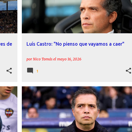
ves de
Luís Castro: "No pienso que vayamos a caer"
por
Nico Tomás
el
mayo 16, 2026
1
+
ACTUALIDAD
DECLARACIONES
LEVANTE UD
+
LUÍS CASTRO