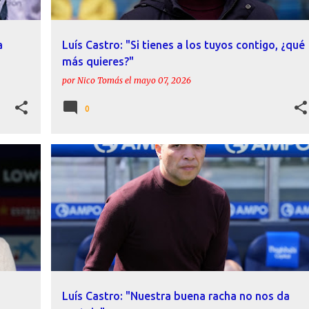
a
Luís Castro: "Si tienes a los tuyos contigo, ¿qué
más quieres?"
por
Nico Tomás
el
mayo 07, 2026
0
+
DECLARACIONES
LEVANTE UD
LUÍS CASTRO
+
RCD ESPANYOL
Luís Castro: "Nuestra buena racha no nos da