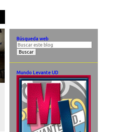
O
Búsqueda web
Mundo Levante UD