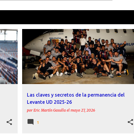
como
Luís Castro
VER TOD
AFICIÓN
ANÁLISIS
CARLOS ESPÍ
DELA
+
5
+
Las claves y secretos de la permanencia del
Levante UD 2025-26
por
Eric Martín Gasulla
el
mayo 27, 2026
1