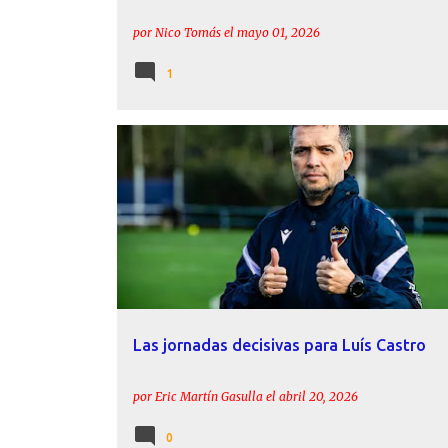
por
Nico Tomás
el
mayo 01, 2026
1
ACTUALIDAD
ESTADÍSTICAS
INFORME
LEVANTE
LUÍS CASTRO
Las jornadas decisivas para Luís Castro
por
Eric Martín Gasulla
el
abril 20, 2026
0