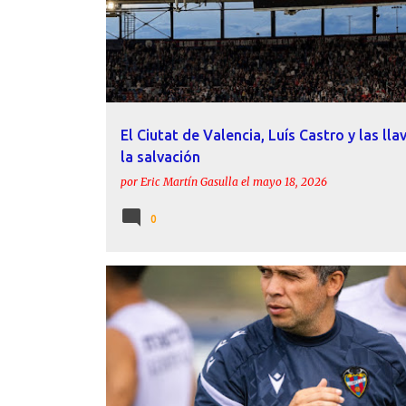
El Ciutat de Valencia, Luís Castro y las lla
la salvación
por
Eric Martín Gasulla
el
mayo 18, 2026
0
ACTUALIDAD
DECLARACIONES
LEVANTE UD
LUÍS CASTRO