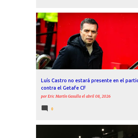
ACTUALIDAD
GETAFE CF
LEVANTE UD
LUÍS CAS
Luís Castro no estará presente en el parti
contra el Getafe CF
por
Eric Martín Gasulla
el
abril 08, 2026
0
ACTUALIDAD
DECLARACIONES
LEVANTE UD