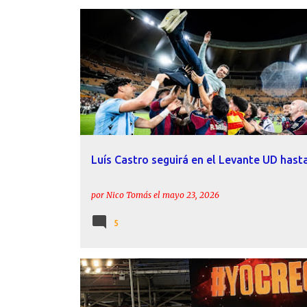
ACTUALIDAD
FICHAJES
LEVANTE UD
LUÍS CAST
Luís Castro seguirá en el Levante UD hast
por
Nico Tomás
el
mayo 23, 2026
5
AFICIÓN
ANÁLISIS
INFORME
LEVANTE UD
LUÍS CASTRO