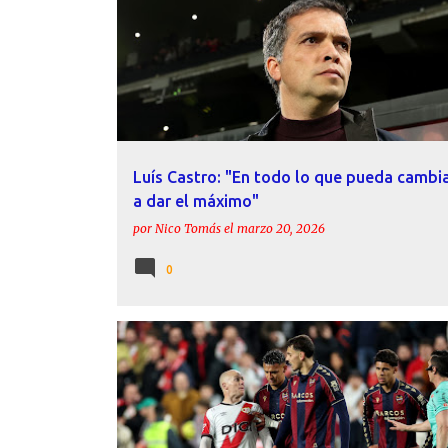
LUÍS CASTRO
Luís Castro: "En todo lo que pueda cambi
a dar el máximo"
por
Nico Tomás
el
marzo 20, 2026
0
COLUMNA
LEVANTE UD
LUÍS CASTRO
OPINIÓN
PABLO SÁNCHEZ
RAYO VALLECANO
REFLEXIONES