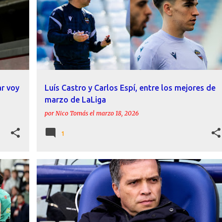
LUÍS CASTRO
ar voy
Luís Castro y Carlos Espí, entre los mejores de
marzo de LaLiga
por
Nico Tomás
el
marzo 18, 2026
1
ACTUALIDAD
DECLARACIONES
LEVANTE UD
+
+
LUÍS CASTRO