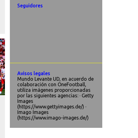
Seguidores
Avisos legales
Mundo Levante UD, en acuerdo de
colaboración con OneFootball,
utiliza imágenes proporcionadas
por las siguientes agencias: · Getty
Images
(https://www.gettyimages.de/) ·
Imago Images
(https://www.imago-images.de/)