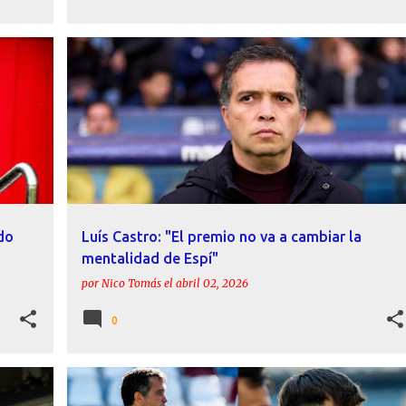
TRO
ACTUALIDAD
DECLARACIONES
LEVANTE UD
+
LUÍS CASTRO
do
Luís Castro: "El premio no va a cambiar la
mentalidad de Espí"
por
Nico Tomás
el
abril 02, 2026
0
+
ACTUALIDAD
CARLOS ESPÍ
LEVANTE UD
+