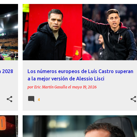
RO
ALESSIO LISCI
ANÁLISIS
INFORME
LEVANTE UD
+
LUÍS CASTRO
a 2028
Los números europeos de Luís Castro superan
a la mejor versión de Alessio Lisci
por
Eric Martín Gasulla
el
mayo 19, 2026
4
+
ACTUALIDAD
DECLARACIONES
LEVANTE UD
+
LUÍS CASTRO