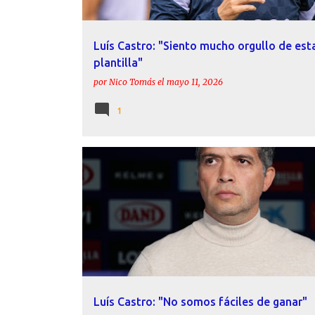
Luís Castro: "Siento mucho orgullo de est
plantilla"
por
Nico Tomás
el
mayo 11, 2026
1
ACTUALIDAD
DECLARACIONES
LEVANTE UD
LUÍS CASTRO
Luís Castro: "No somos fáciles de ganar"