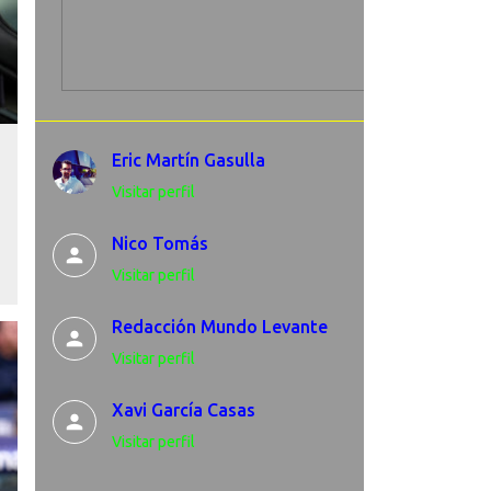
Eric Martín Gasulla
Visitar perfil
Nico Tomás
Visitar perfil
Redacción Mundo Levante
Visitar perfil
Xavi García Casas
Visitar perfil