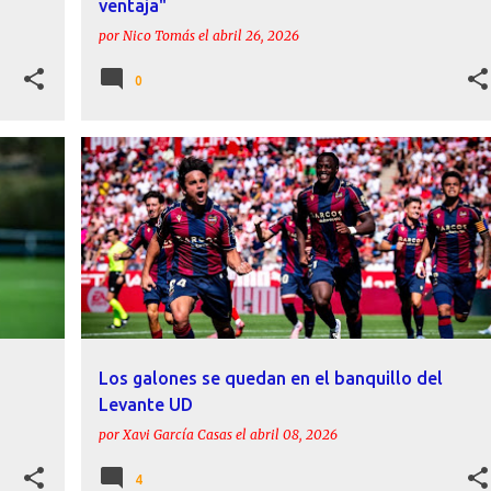
ventaja"
por
Nico Tomás
el
abril 26, 2026
0
 UD
ACTUALIDAD
INFORME
LEVANTE UD
LUÍS CASTRO
+
Los galones se quedan en el banquillo del
Levante UD
por
Xavi García Casas
el
abril 08, 2026
4