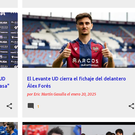
E UD
ACTUALIDAD
ÁLEX FORÉS
CANTERA
FICHAJES
+
LEVANTE UD
VILLARREAL CF
+
 UD
El Levante UD cierra el fichaje del delantero
casa"
Álex Forés
por
Eric Martín Gasulla
el
enero 20, 2025
1
+
7
ÁLEX FORÉS
ÁLVARO AGUADO
CANTERA
+
8