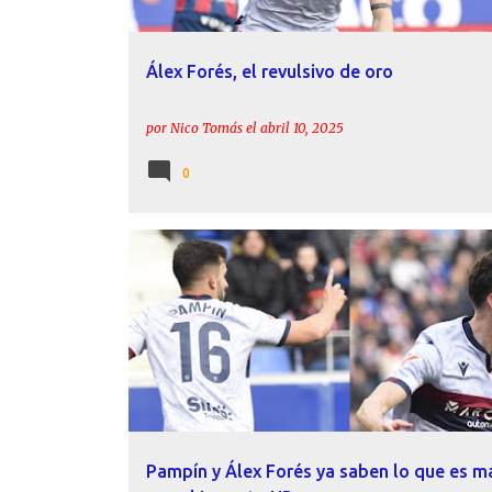
Álex Forés, el revulsivo de oro
por
Nico Tomás
el
abril 10, 2025
0
ÁLEX FORÉS
INFORME
LEVANTE UD
PAMPÍN
Pampín y Álex Forés ya saben lo que es m