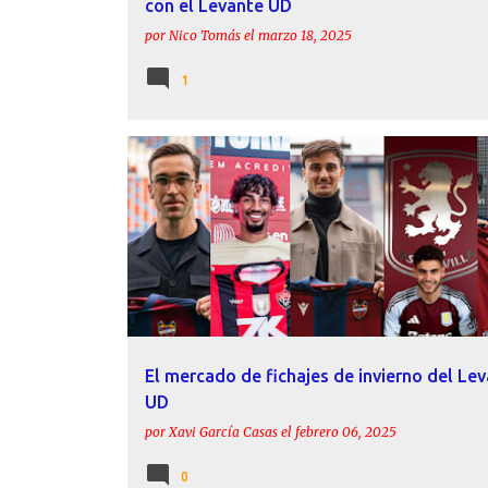
con el Levante UD
por
Nico Tomás
el
marzo 18, 2025
1
ACTUALIDAD
ÁLEX FORÉS
ANDRÉS GARCÍA
El mercado de fichajes de invierno del Le
UD
por
Xavi García Casas
el
febrero 06, 2025
0