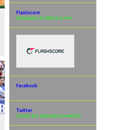
Flashscore
Resultados de fútbol en vivo
Facebook
Twitter
Tweets por @MundoLevanteUD