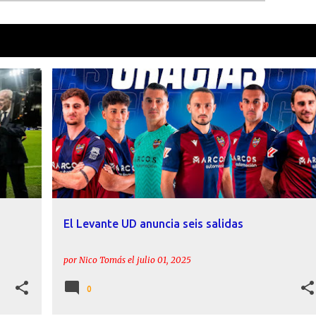
como
Álex Forés
VER TOD
+
8
ACTUALIDAD
ÁLEX FORÉS
ANDRÉS FERNÁNDEZ
+
3
El Levante UD anuncia seis salidas
por
Nico Tomás
el
julio 01, 2025
0