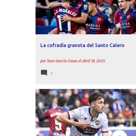
La cofradía granota del Santo Calero
por
Xavi García Casas
el
abril 19, 2025
2
ACTUALIDAD
ÁLEX FORÉS
ESTADÍSTICAS
INFO
LEVANTE UD