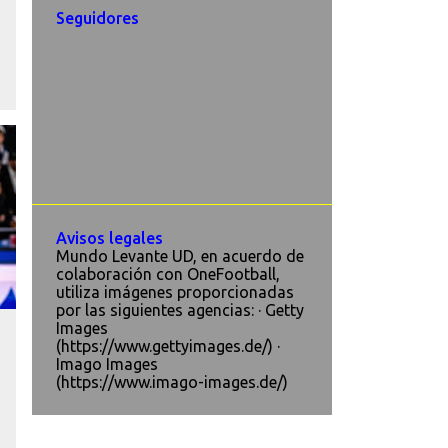
Seguidores
Avisos legales
Mundo Levante UD, en acuerdo de
colaboración con OneFootball,
utiliza imágenes proporcionadas
por las siguientes agencias: · Getty
Images
(https://www.gettyimages.de/) ·
Imago Images
(https://www.imago-images.de/)