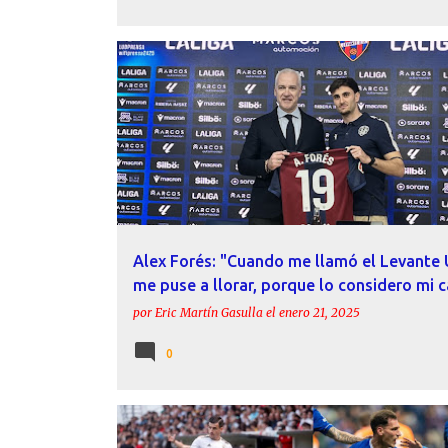
ÁLEX FORÉS
DECLARACIONES
FICHAJES
LEVANT
PRESENTACIÓN
Alex Forés: "Cuando me llamó el Levante
me puse a llorar, porque lo considero mi 
por
Eric Martín Gasulla
el
enero 21, 2025
0
ACTUALIDAD
ÁLEX FORÉS
DANI CALVO