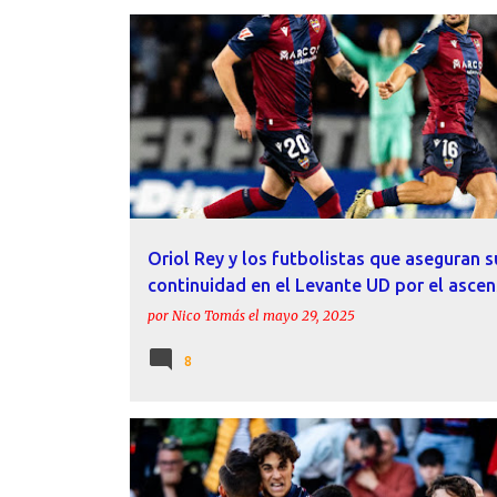
ACTUALIDAD
ÁLEX FORÉS
ANDRÉS FERNÁNDEZ
Oriol Rey y los futbolistas que aseguran s
continuidad en el Levante UD por el asce
por
Nico Tomás
el
mayo 29, 2025
8
ÁLEX FORÉS
CARLOS ÁLVAREZ
CARLOS ESPÍ