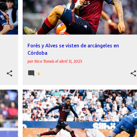
Forés y Alves se visten de arcángeles en
Córdoba
por
Nico Tomás
el
abril 11, 2025
0
RME
ÁLEX FORÉS
CRÓNICAS
LEVANTE UD
MORALES
+
RACING DE SANTANDER
+