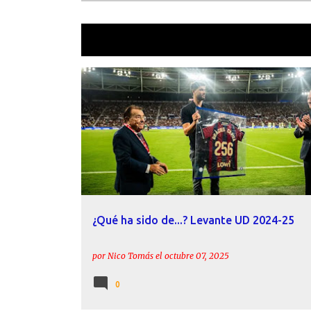
Mostrando las entradas etiquetadas 
E
ÁLEX FORÉS
ALFONSO PASTOR
n
t
r
a
d
a
¿Qué ha sido de...? Levante UD 2024-25
s
por
Nico Tomás
el
octubre 07, 2025
0