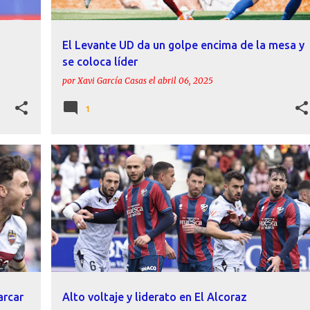
El Levante UD da un golpe encima de la mesa y
se coloca líder
por
Xavi García Casas
el
abril 06, 2025
1
ÁLEX FORÉS
CRÓNICAS
LEVANTE UD
PAMPÍN
+
SD HUESCA
arcar
Alto voltaje y liderato en El Alcoraz