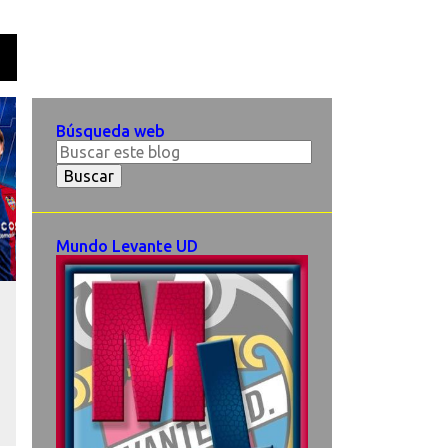
O
Búsqueda web
Mundo Levante UD