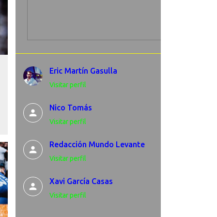
Eric Martín Gasulla
Visitar perfil
Nico Tomás
Visitar perfil
Redacción Mundo Levante
Visitar perfil
Xavi García Casas
Visitar perfil