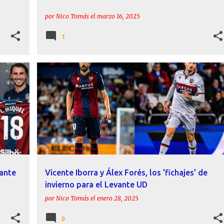
por
Nico Tomás
el
marzo 16, 2025
1
+
7
ACTUALIDAD
ÁLEX FORÉS
FICHAJES
IBORRA
+
LEVANTE UD
vante
Vicente Iborra y Álex Forés, los 'fichajes' de
invierno para el Levante UD
por
Nico Tomás
el
enero 28, 2025
0