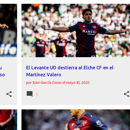
+
5
ÁLEX FORÉS
BRUGUI
CRÓNICAS
DERBI
ELCHE CF
LEVANTE UD
+
u
El Levante UD destierra al Elche CF en el
nso
Martínez Valero
por
Xavi García Casas
el
mayo 10, 2025
1
+
3
ÁLEX FORÉS
BRUGUI
CÓRDOBA CF
CRÓNICAS
+
LEVANTE UD