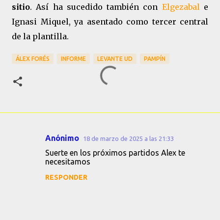
sitio
. Así ha sucedido también con
Elgezabal
e
Ignasi Miquel, ya asentado como tercer central
de la plantilla.
ÁLEX FORÉS
INFORME
LEVANTE UD
PAMPÍN
Anónimo
18 de marzo de 2025 a las 21:33
C
Suerte en los próximos partidos Alex te
o
necesitamos
m
RESPONDER
e
n
t