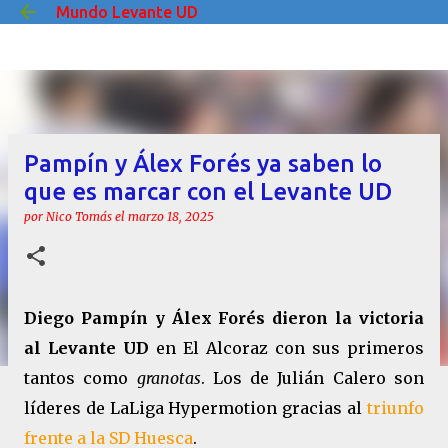
Mundo Levante UD
Ir al contenido principal
Pampín y Álex Forés ya saben lo
que es marcar con el Levante UD
por
Nico Tomás
el
marzo 18, 2025
Diego Pampín y Álex Forés dieron la victoria
al Levante UD
en El Alcoraz con sus primeros
tantos como
granotas
. Los de Julián Calero son
líderes de LaLiga Hypermotion gracias al
triunfo
frente a la SD Huesca
.