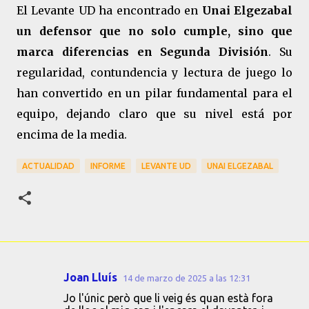
El Levante UD ha encontrado en
Unai Elgezabal
un defensor que no solo cumple, sino que
marca diferencias en Segunda División
. Su
regularidad, contundencia y lectura de juego lo
han convertido en un pilar fundamental para el
equipo, dejando claro que su nivel está por
encima de la media.
ACTUALIDAD
INFORME
LEVANTE UD
UNAI ELGEZABAL
Joan Lluís
14 de marzo de 2025 a las 12:31
C
Jo l'únic però que li veig és quan està fora
o