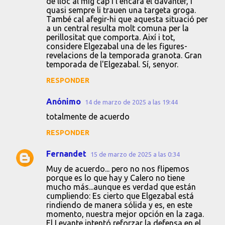
de lloc al mig cap i l'encara el davanter, i
quasi sempre li trauen una targeta groga.
m
També cal afegir-hi que aquesta situació per
e
a un central resulta molt comuna per la
perillositat que comporta. Així i tot,
n
considere Elgezabal una de les figures-
t
revelacions de la temporada granota. Gran
temporada de l'Elgezabal. Sí, senyor.
a
RESPONDER
r
i
Anónimo
14 de marzo de 2025 a las 19:44
o
totalmente de acuerdo
s
RESPONDER
Fernandet
15 de marzo de 2025 a las 0:34
Muy de acuerdo... pero no nos flipemos
porque es lo que hay y Calero no tiene
mucho más...aunque es verdad que están
cumpliendo: Es cierto que Elgezabal está
rindiendo de manera sólida y es, en este
momento, nuestra mejor opción en la zaga.
El Levante intentó reforzar la defensa en el