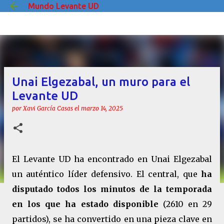
Mundo Levante UD
Ir al contenido principal
Unai Elgezabal, un muro para el
Levante UD
por
Xavi García Casas
el
marzo 14, 2025
El Levante UD ha encontrado en Unai Elgezabal
un auténtico líder defensivo. El central, que
ha
disputado todos los minutos de la temporada
en los que ha estado disponible
(2610 en 29
partidos), se ha convertido en una pieza clave en