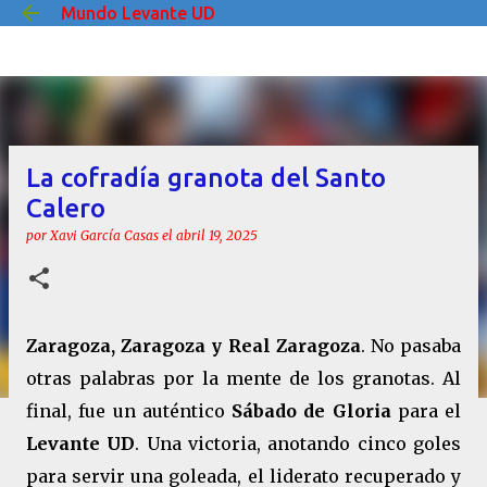
Mundo Levante UD
Ir al contenido principal
La cofradía granota del Santo
Calero
por
Xavi García Casas
el
abril 19, 2025
Zaragoza, Zaragoza y Real Zaragoza
. No pasaba
otras palabras por la mente de los granotas. Al
final, fue un auténtico
Sábado de Gloria
para el
Levante UD
. Una victoria, anotando cinco goles
para servir una goleada, el liderato recuperado y