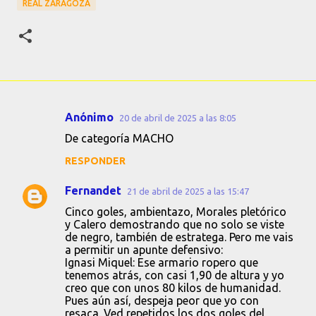
REAL ZARAGOZA
Anónimo
20 de abril de 2025 a las 8:05
C
De categoría MACHO
o
RESPONDER
m
e
Fernandet
21 de abril de 2025 a las 15:47
n
Cinco goles, ambientazo, Morales pletórico
t
y Calero demostrando que no solo se viste
de negro, también de estratega. Pero me vais
a
a permitir un apunte defensivo:
Ignasi Miquel: Ese armario ropero que
r
tenemos atrás, con casi 1,90 de altura y yo
i
creo que con unos 80 kilos de humanidad.
Pues aún así, despeja peor que yo con
o
resaca. Ved repetidos los dos goles del