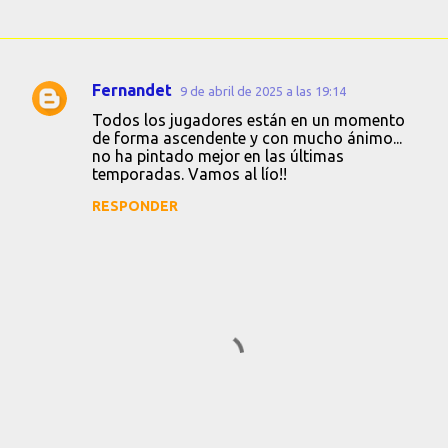
Fernandet
9 de abril de 2025 a las 19:14
C
Todos los jugadores están en un momento
o
de forma ascendente y con mucho ánimo...
no ha pintado mejor en las últimas
m
temporadas. Vamos al lío!!
e
RESPONDER
n
t
a
r
i
o
s