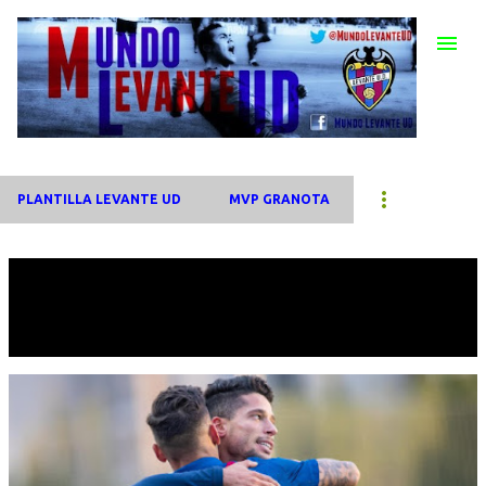
Ir al contenido principal
PLANTILLA LEVANTE UD
MVP GRANOTA
Mostrando las entradas etiquetadas como
Manu
Viana
VER TODO
E
n
t