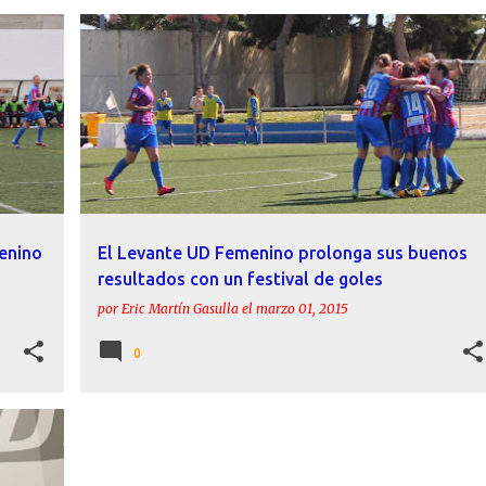
AILA FUSTER
ALBA MERINO
CRÓNICAS
+
2
+
enino
El Levante UD Femenino prolonga sus buenos
resultados con un festival de goles
por
Eric Martín Gasulla
el
marzo 01, 2015
0
+