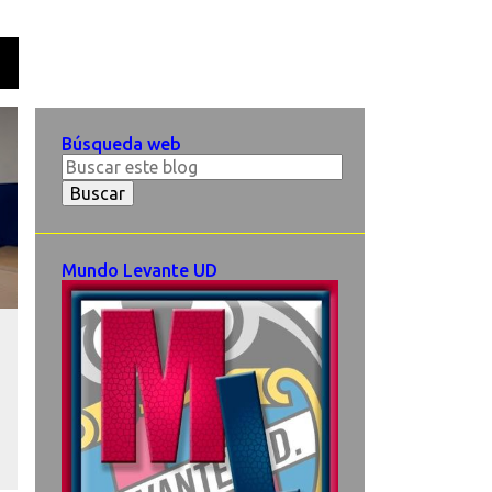
O
Búsqueda web
Mundo Levante UD