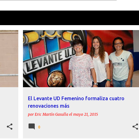
como
Aila Fuster
VER TOD
ANTE
AILA FUSTER
ALBA MERINO
FEMENINO
FICHAJES
LAURA GUTIÉRREZ
LEVANTE
MARIVÍ
+
El Levante UD Femenino formaliza cuatro
renovaciones más
por
Eric Martín Gasulla
el
mayo 21, 2015
0