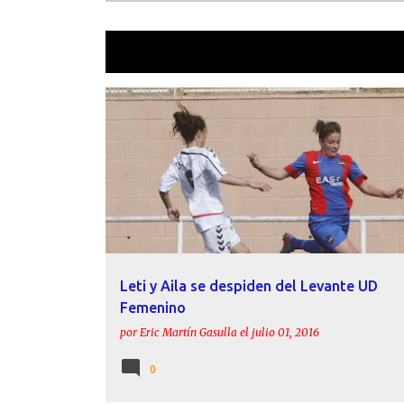
Mostrando las entradas etiquetadas 
E
AILA FUSTER
FEMENINO
FICHAJES
LETI
LEV
n
t
r
a
d
a
Leti y Aila se despiden del Levante UD
s
Femenino
por
Eric Martín Gasulla
el
julio 01, 2016
0