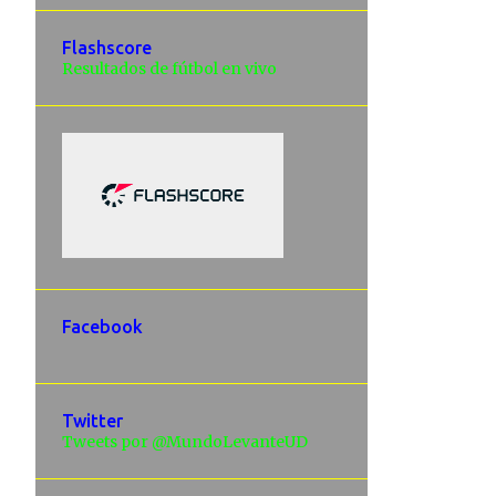
Flashscore
Resultados de fútbol en vivo
Facebook
Twitter
Tweets por @MundoLevanteUD