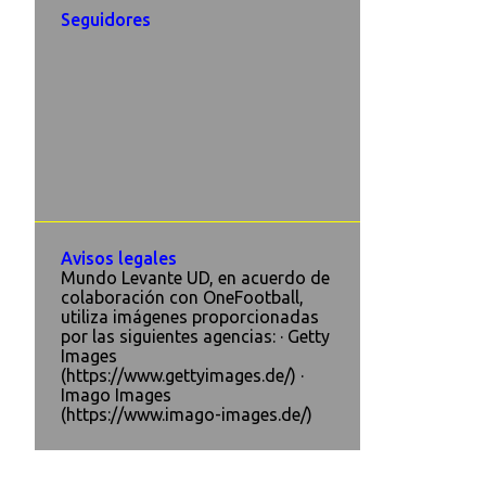
Seguidores
Avisos legales
Mundo Levante UD, en acuerdo de
colaboración con OneFootball,
utiliza imágenes proporcionadas
por las siguientes agencias: · Getty
Images
(https://www.gettyimages.de/) ·
Imago Images
(https://www.imago-images.de/)