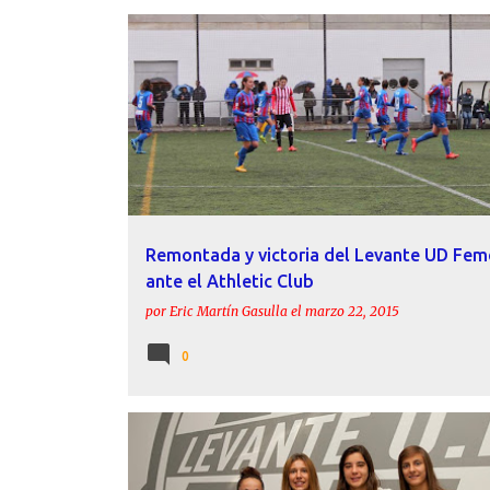
ADRIANA MARTÍN
AILA FUSTER
ATHLETIC CLUB
CRÓNICAS
FEMENINO
LEVANTE
OLGA GARCÍA
Remontada y victoria del Levante UD Fem
ante el Athletic Club
por
Eric Martín Gasulla
el
marzo 22, 2015
0
AILA FUSTER
FEMENINO
FICHAJES
LEVANTE
MARÍA MARTÍNEZ
MARTA GAYÀ