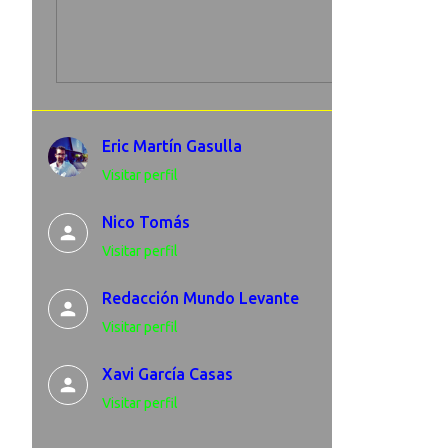
Eric Martín Gasulla
Visitar perfil
Nico Tomás
Visitar perfil
Redacción Mundo Levante
Visitar perfil
Xavi García Casas
Visitar perfil