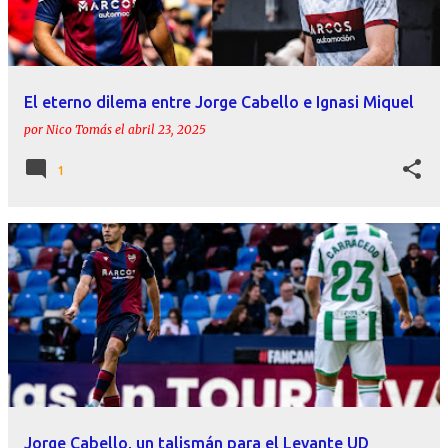
El eterno dilema entre Jorge Cabello e Ignasi Miquel
por
Nico Tomás
el
abril 23, 2025
1
Jorge Cabello, un talismán para el Levante UD