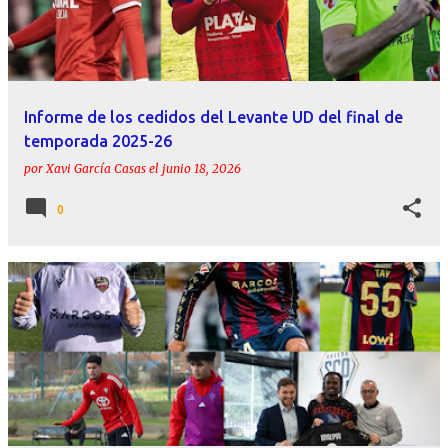
r
a
d
a
Informe de los cedidos del Levante UD del final de
s
temporada 2025-26
por
Xavi García Casas
el
junio 18, 2026
0