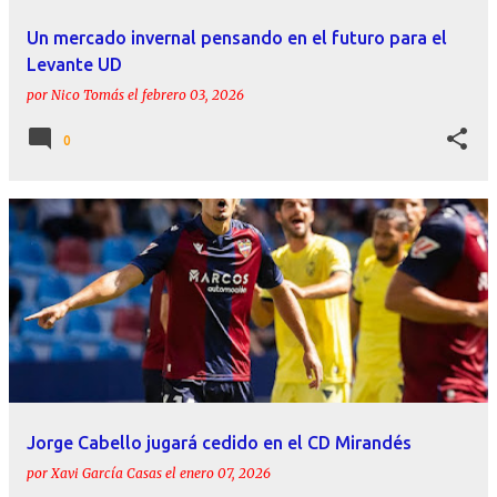
Un mercado invernal pensando en el futuro para el
Levante UD
por
Nico Tomás
el
febrero 03, 2026
0
Jorge Cabello jugará cedido en el CD Mirandés
por
Xavi García Casas
el
enero 07, 2026