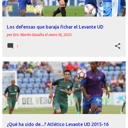
a
d
a
Los defensas que baraja fichar el Levante UD
s
por
Eric Martín Gasulla
el
enero 18, 2025
1
¿Qué ha sido de...? Atlético Levante UD 2015-16