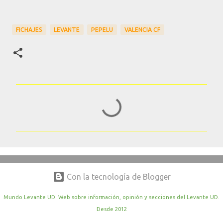
FICHAJES
LEVANTE
PEPELU
VALENCIA CF
C
o
m
e
n
t
Con la tecnología de Blogger
a
r
Mundo Levante UD. Web sobre información, opinión y secciones del Levante UD.
Desde 2012
i