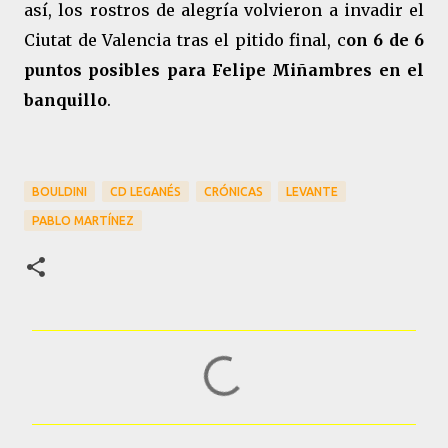
así, los rostros de alegría volvieron a invadir el
Ciutat de Valencia tras el pitido final, c
on 6 de 6
puntos posibles para Felipe Miñambres en el
banquillo
.
BOULDINI
CD LEGANÉS
CRÓNICAS
LEVANTE
PABLO MARTÍNEZ
C
o
m
e