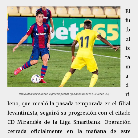
El
fu
tb
ol
is
ta
m
a
d
ri
- Pablo Martínez durante la pretemporada (@Adolfo Benetó | Levante UD) -
leño, que recaló la pasada temporada en el filial
levantinista, seguirá su progresión con el citado
CD Mirandés de la Liga Smartbank. Operación
cerrada oficialmente en la mañana de este