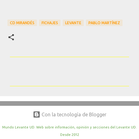
CD MIRANDÉS
FICHAJES
LEVANTE
PABLO MARTÍNEZ
C
o
m
e
n
t
Con la tecnología de Blogger
a
r
Mundo Levante UD. Web sobre información, opinión y secciones del Levante UD.
Desde 2012
i