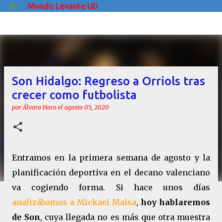
Mundo Levante UD
Ir al contenido principal
Son Hidalgo: Regreso a Orriols tras
crecer como futbolista
por
Álvaro Haro
el
agosto 05, 2020
Entramos en la primera semana de agosto y la
planificación deportiva en el decano valenciano
va cogiendo forma. Si hace unos días
analizábamos a Mickael Malsa
,
hoy hablaremos
de
Son
, cuya llegada no es más que otra muestra