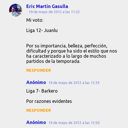
Eric Martín Gasulla
C
19 de mayo de 2012 a las 11:22
o
Mi voto:
m
Liga 12- Juanlu
e
n
Por su importancia, belleza, perfección,
t
dificultad y porque ha sido el estilo que nos
ha caracterizado a lo largo de muchos
a
partidos de la temporada.
r
RESPONDER
i
o
Anónimo
19 de mayo de 2012 a las 12:33
s
Liga 7- Barkero
Por razones evidentes
RESPONDER
Anónimo
19 de mayo de 2012 a las 12:50