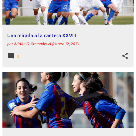
r
a
d
a
Una mirada a la cantera XXVIII
s
por
Adrián G. Cremades
el
febrero 12, 2013
0