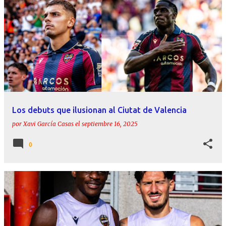
Los debuts que ilusionan al Ciutat de Valencia
por
Xavi García Casas
el
septiembre 16, 2025
0