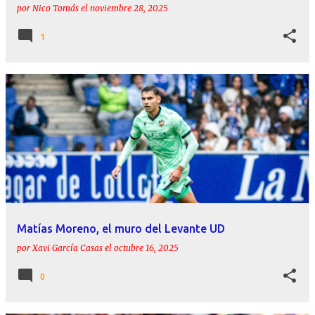
por
Nico Tomás
el
noviembre 28, 2025
1
Matías Moreno, el muro del Levante UD
por
Xavi García Casas
el
octubre 16, 2025
0