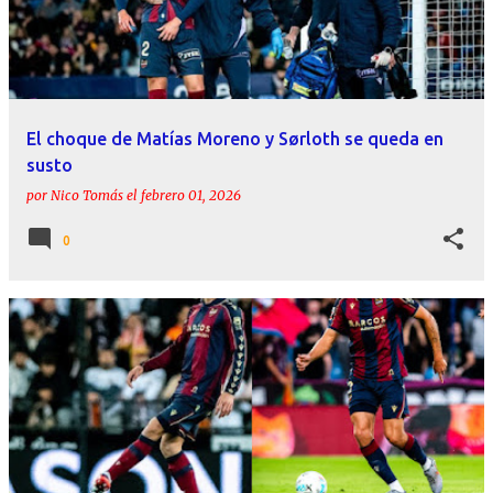
El choque de Matías Moreno y Sørloth se queda en
susto
por
Nico Tomás
el
febrero 01, 2026
0