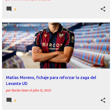
0
Matías Moreno, fichaje para reforzar la zaga del
Levante UD
por
Nacho Giner
el
julio 11, 2025
0