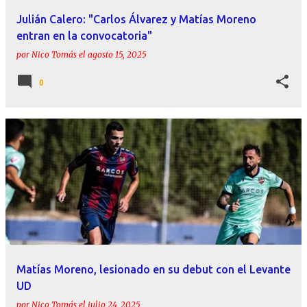
Julián Calero: "Carlos Álvarez y Matías Moreno
entran en la convocatoria"
por
Nico Tomás
el
agosto 15, 2025
0
Matías Moreno, lesionado en su debut con el Levante
UD
por
Nico Tomás
el
julio 24, 2025