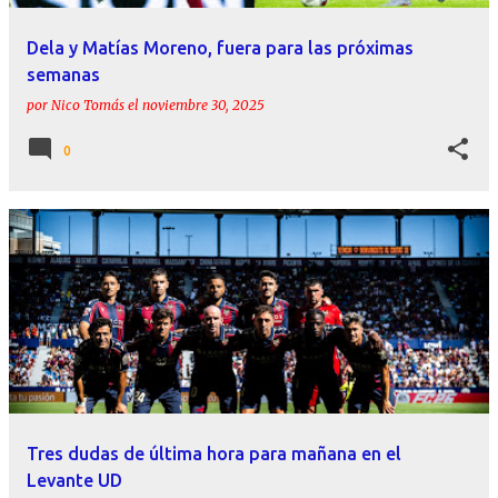
Dela y Matías Moreno, fuera para las próximas
semanas
por
Nico Tomás
el
noviembre 30, 2025
0
Tres dudas de última hora para mañana en el
Levante UD