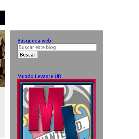
O
Búsqueda web
Mundo Levante UD