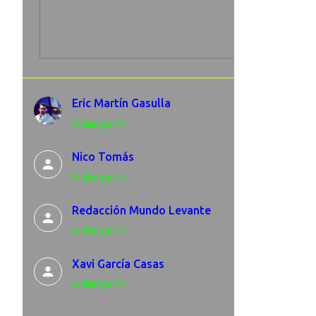
Eric Martín Gasulla
Visitar perfil
Nico Tomás
Visitar perfil
Redacción Mundo Levante
Visitar perfil
Xavi García Casas
Visitar perfil