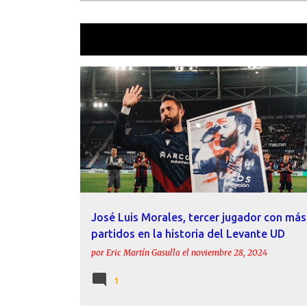
Mostrando las entradas etiquetadas 
E
ACTUALIDAD
AGUSTÍ DOLZ
ESTADÍSTICAS
n
HISTORIA
INFORME
LEVANTE UD
MORALES
t
r
a
d
a
José Luis Morales, tercer jugador con más
s
partidos en la historia del Levante UD
por
Eric Martín Gasulla
el
noviembre 28, 2024
1