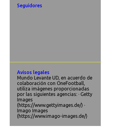
Seguidores
Avisos legales
Mundo Levante UD, en acuerdo de
colaboración con OneFootball,
utiliza imágenes proporcionadas
por las siguientes agencias: · Getty
Images
(https://www.gettyimages.de/) ·
Imago Images
(https://www.imago-images.de/)