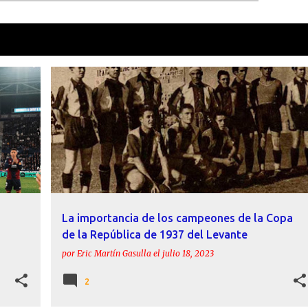
como
Agustí Dolz
VER TOD
AGUSTÍ DOLZ
COPA DE LA ESPAÑA LIBRE
+
4
+
La importancia de los campeones de la Copa
de la República de 1937 del Levante
por
Eric Martín Gasulla
el
julio 18, 2023
2