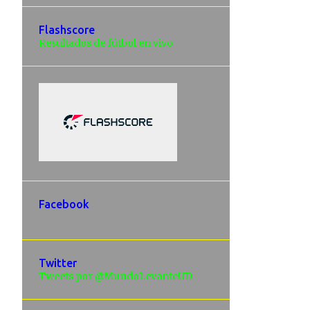
Flashscore
Resultados de fútbol en vivo
Facebook
Twitter
Tweets por @MundoLevanteUD