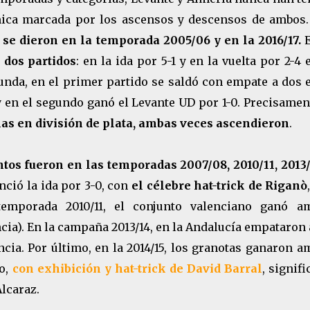
mica marcada por los ascensos y descensos de ambos.
se dieron en la temporada 2005/06 y en la 2016/17.
E
 dos partidos
: en la ida por 5-1 y en la vuelta por 2-4 
unda, en el primer partido se saldó con empate a dos 
y en el segundo ganó el Levante UD por 1-0. Precisamen
as en división de plata, ambas veces ascendieron
.
tos fueron en las temporadas 2007/08, 2010/11, 2013/
nció la ida por 3-0, con
el célebre hat-trick de Riganò
temporada
2010/11, el conjunto valenciano ganó a
ncia). En la campaña 2013/14, en la Andalucía empataron 
ncia. Por último, en la 2014/15, los granotas ganaron 
do,
con exhibición y hat-trick de David Barral
, signifi
lcaraz.