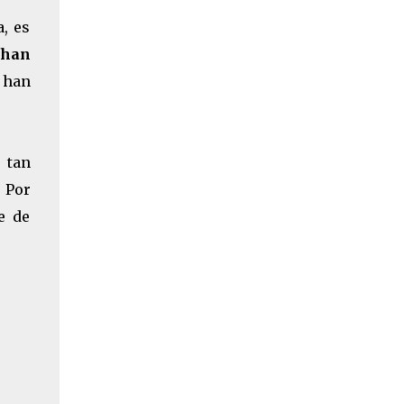
, es
 han
 han
 tan
 Por
e de