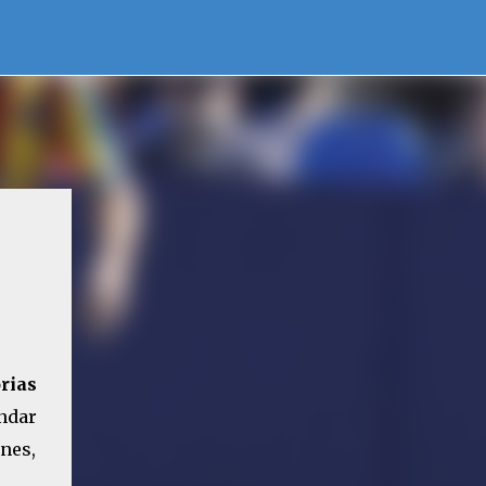
rias
ndar
ones,