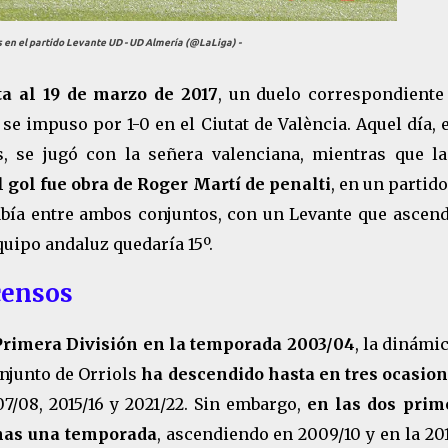
s en el partido Levante UD - UD Almería (@LaLiga) -
ta al 19 de marzo de 2017
, un duelo correspondiente 
se impuso por 1-0 en el Ciutat de València. Aquel día, 
as, se jugó con la señera valenciana, mientras que l
l gol fue obra de Roger Martí de penalti
, en un partid
había entre ambos conjuntos, con un Levante que ascend
uipo andaluz quedaría 15º.
censos
Primera División en la temporada 2003/04
, la dinámi
onjunto de Orriols
ha descendido hasta en tres ocasion
7/08, 2015/16 y 2021/22. Sin embargo,
en las dos prim
enas una temporada
, ascendiendo en 2009/10 y en la 201