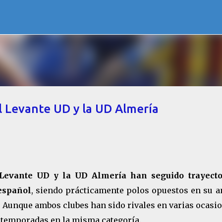
Ir al contenido principal
l Levante UD y la UD Almería
 Levante UD y la UD Almería han seguido trayecto
 español
, siendo prácticamente polos opuestos en su a
l. Aunque ambos clubes han sido rivales en varias ocasi
 temporadas en la misma categoría.