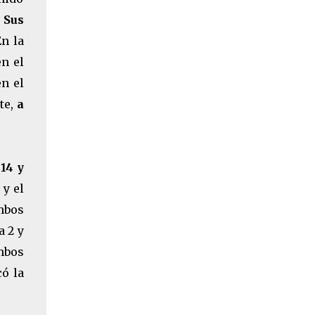
Sus
n la
en el
en el
te,
a
14 y
, y el
mbos
a 2 y
ambos
có la