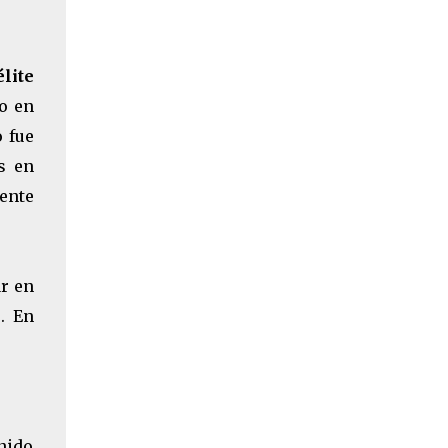
lite
o en
o fue
s en
ente
ar en
s
. En
nido