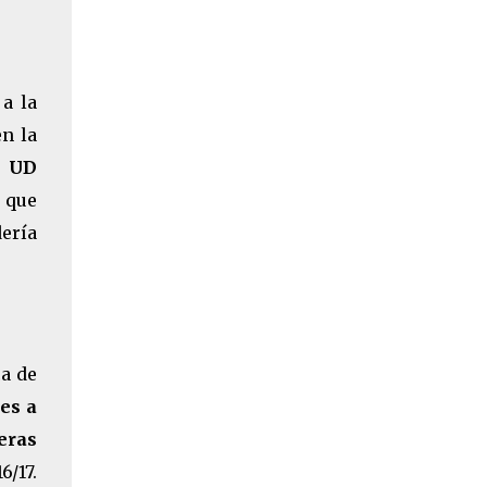
a la
en la
a
UD
o que
ería
ca de
es a
eras
6/17.