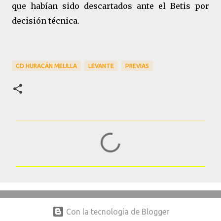
que habían sido descartados ante el Betis por
decisión técnica.
CD HURACÁN MELILLA
LEVANTE
PREVIAS
C
o
m
e
n
t
Con la tecnología de Blogger
a