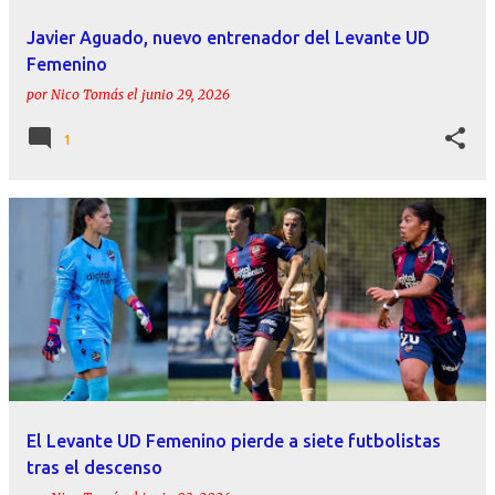
Javier Aguado, nuevo entrenador del Levante UD
Femenino
por
Nico Tomás
el
junio 29, 2026
1
El Levante UD Femenino pierde a siete futbolistas
tras el descenso