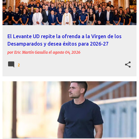
r
a
d
a
El Levante UD repite la ofrenda a la Virgen de los
s
Desamparados y desea éxitos para 2026-27
por
Eric Martín Gasulla
el
agosto 04, 2026
2