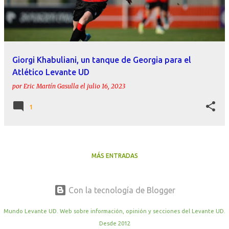
r
a
d
a
Giorgi Khabuliani, un tanque de Georgia para el
s
Atlético Levante UD
por
Eric Martín Gasulla
el
julio 16, 2023
1
MÁS ENTRADAS
Con la tecnología de Blogger
Mundo Levante UD. Web sobre información, opinión y secciones del Levante UD.
Desde 2012