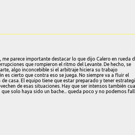
o, me parece importante destacar lo que dijo Calero en rueda 
terrupciones que rompieron el ritmo del Levante. De hecho, se
te, algo inconcebible si el arbitraje hiciera su trabajo
n es cierto que contra eso se juega. No siempre va a fluir el
e casa. El equipo tiene que estar preparado y tener estrateg
rovechen de esas situaciones. Hay que ser intensos también cu
 que solo haya sido un bache... queda poco y no podemos fall