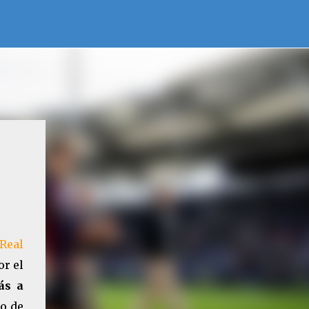
 Real
or el
ás a
go de