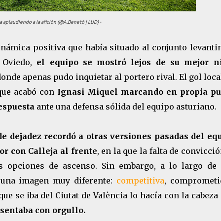
lla aplaudiendo a la afición (@A.Benetó | LUD) -
námica positiva que había situado al conjunto levanti
 Oviedo,
el equipo se mostró lejos de su mejor ni
onde apenas pudo inquietar al portero rival. El gol loca
 que acabó con
Ignasi Miquel marcando en propia pu
respuesta
ante una defensa sólida del equipo asturiano.
de dejadez recordó a otras versiones pasadas del equ
r con Calleja al frente
, en la que la falta de convicci
as opciones de ascenso. Sin embargo, a lo largo de 
 una imagen muy diferente:
competitiva
, comprometi
ue se iba del Ciutat de València lo hacía con la cabez
esentaba con orgullo.