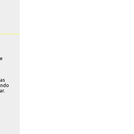
de
ias
ando
ar.