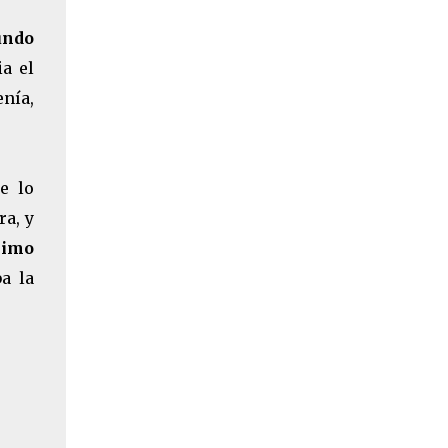
undo
a el
enía,
e lo
ra, y
ximo
a la