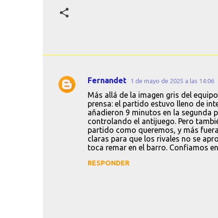
Fernandet
1 de mayo de 2025 a las 14:06
C
Más allá de la imagen gris del equip
o
prensa: el partido estuvo lleno de in
añadieron 9 minutos en la segunda par
m
controlando el antijuego. Pero tambié
e
partido como queremos, y más fuera d
claras para que los rivales no se ap
n
toca remar en el barro. Confiamos en
t
RESPONDER
a
r
i
o