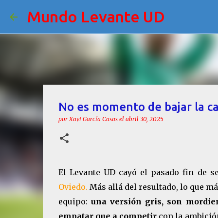
Mundo Levante UD
No es momento de bajar la c
por
Xavi García Casas
el
abril 30, 2025
El Levante UD cayó el pasado fin de 
Oviedo.
Más allá del resultado, lo que m
equipo:
una versión gris, son mordie
empatar que a competir
con la ambición