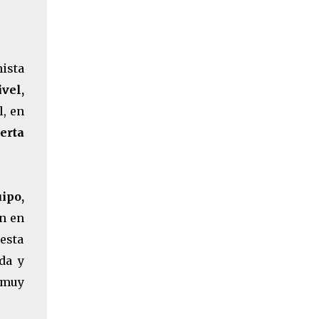
nista
vel,
l, en
erta
ipo,
ón en
esta
da y
a muy