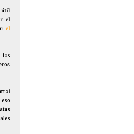
útil
en el
iar
el
 los
meros
ntroi
e eso
istas
ales