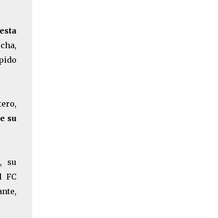
esta
cha,
pido
tero,
e su
, su
l FC
nte,