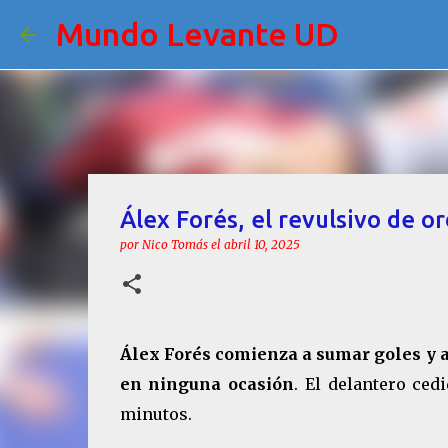
Mundo Levante UD
Álex Forés, el revulsivo de or
por
Nico Tomás
el
abril 10, 2025
Álex Forés comienza a sumar goles y as
en ninguna ocasión
. El delantero ce
minutos.