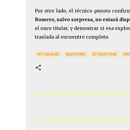
Por otro lado, el técnico
granota
confirm
Romero, salvo sorpresa, no estará di
el once titular, y demostrar si esa expl
traslada al encuentro completo.
ACTUALIDAD
ÁLEX FORÉS
ESTADÍSTICAS
INF
C
o
m
e