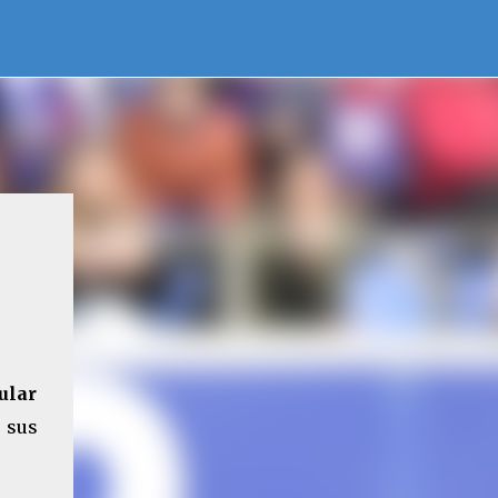
ular
 sus