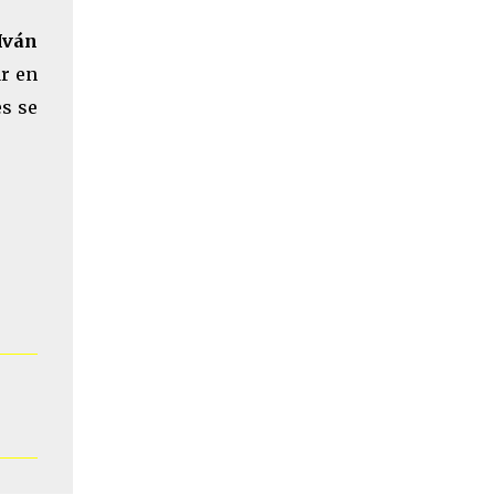
Iván
ar en
es se