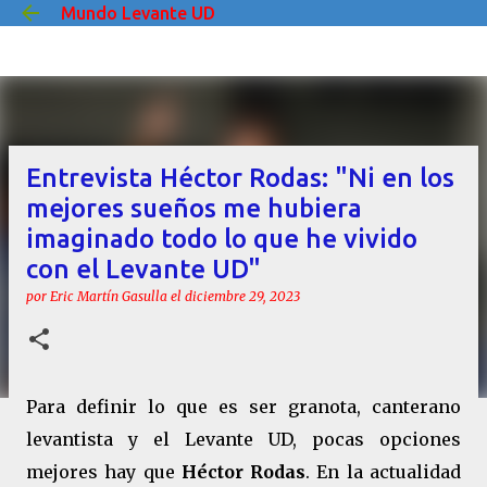
Mundo Levante UD
Ir al contenido principal
Entrevista Héctor Rodas: "Ni en los
mejores sueños me hubiera
imaginado todo lo que he vivido
con el Levante UD"
por
Eric Martín Gasulla
el
diciembre 29, 2023
Para definir lo que es ser granota, canterano
levantista y el Levante UD, pocas opciones
mejores hay que
Héctor Rodas
. En la actualidad