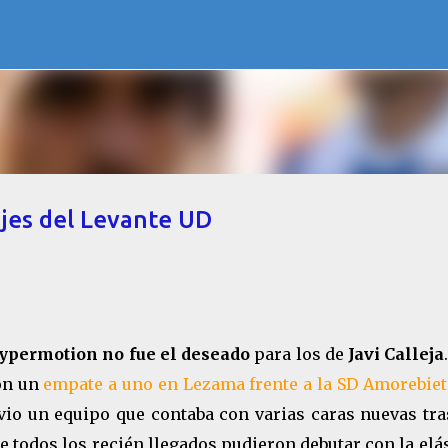
Ir al contenido principal
hajes del Levante UD
Hypermotion no fue el deseado
para los de
Javi Calleja
on un
empate a uno en Lezama frente a la SD Amorebiet
 vio un equipo que contaba con varias caras nuevas tra
 todos los recién llegados pudieron debutar con la elá