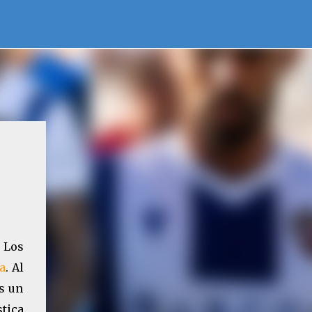
. Los
a
. Al
s un
stica