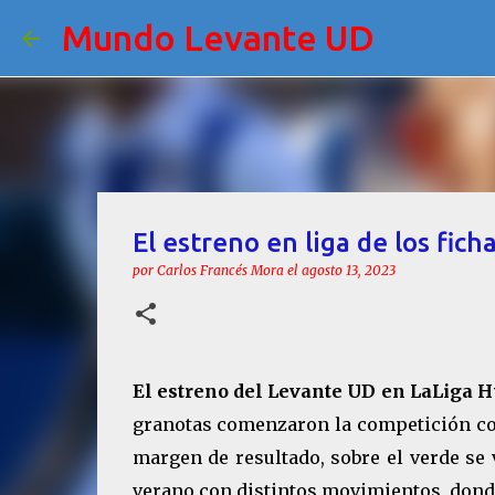
Mundo Levante UD
El estreno en liga de los fic
por
Carlos Francés Mora
el
agosto 13, 2023
El estreno del Levante UD en LaLiga 
granotas comenzaron la competición c
margen de resultado, sobre el verde se
verano con distintos movimientos, donde