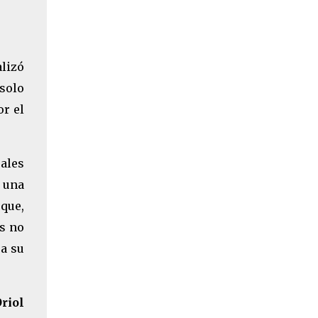
lizó
solo
or el
rales
o una
que,
os no
a su
riol