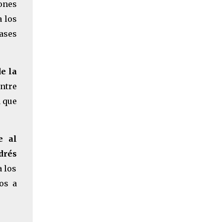
iones
a los
ases
e la
ntre
a que
e al
drés
 los
os a