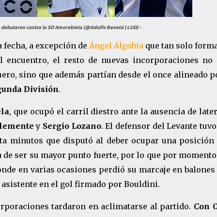
s debutaron contra la SD Amorebieta (@Adolfo Benetó | LUD) -
a fecha, a excepción de
Ángel Algobia
que tan solo forma
al encuentro, el resto de nuevas incorporaciones no 
ero, sino que además partían desde el once alineado p
unda División
.
la
, que ocupó el carril diestro ante la ausencia de late
Clemente
y
Sergio Lozano
. El defensor del Levante tuv
ta minutos que disputó al deber ocupar una posición 
ba de ser su mayor punto fuerte, por lo que por moment
onde en varias ocasiones perdió su marcaje en balones 
 asistente en el gol firmado por Bouldini.
orporaciones tardaron en aclimatarse al partido.
Con O