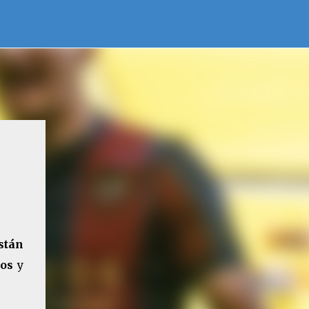
stán
tos
y