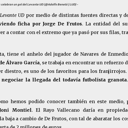
os celebran un gol del Levante UD (@Adolfo Benetó | LUD) -
Levante UD
por medio de distintas fuentes directas y d
iendo ficha por Jorge De Frutos
. La entidad del su
er a contar con el extremo que ya pasó por sus filas, tr
sta, tiene el anhelo del jugador de Navares de Enmedi
de Álvaro García
, se trabaja en encontrar un refuerzo 
er diestro, es uno de los favoritos para los franjirrojos
a negociar la llegada del todavía futbolista granota
y como hemos podido conocer también en este medio, 
oni Montiel
. El Rayo Vallecano daría en propieda
baja a cambio de De Frutos, con tal de abaratar los co
rta de 2 millones de euros.