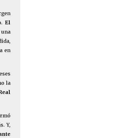
rgen
o.
El
 una
ida,
a en
reses
o la
Real
ormó
s. Y,
ante