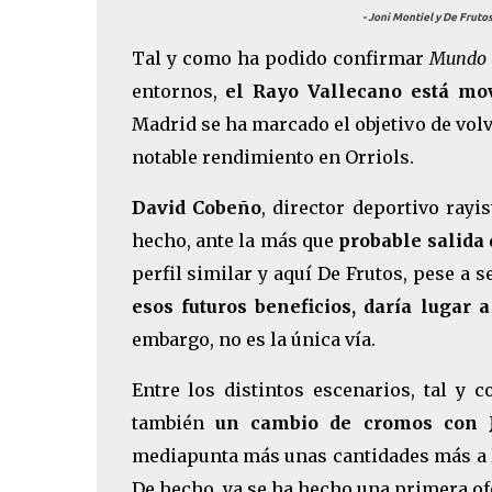
- Joni Montiel y De Frut
Tal y como ha podido confirmar
Mundo 
entornos,
el Rayo Vallecano está mov
Madrid se ha marcado el objetivo de volv
notable rendimiento en Orriols.
David Cobeño
, director deportivo rayi
hecho, ante la más que
probable salida 
perfil similar y aquí De Frutos, pese a s
esos futuros beneficios, daría lugar 
embargo, no es la única vía.
Entre los distintos escenarios, tal 
también
un cambio de cromos con J
mediapunta más unas cantidades más a la 
De hecho, ya se ha hecho una primera ofe