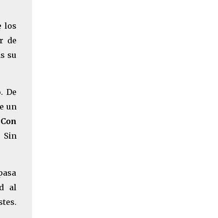
e los
r de
as su
o. De
de un
.
Con
. Sin
pasa
d al
stes.