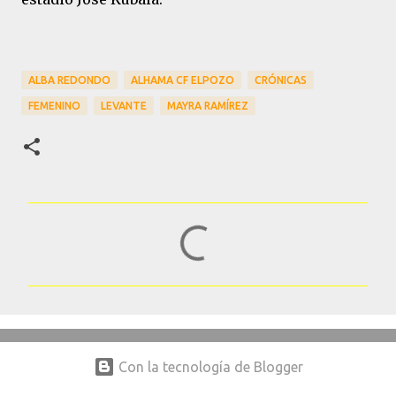
ALBA REDONDO
ALHAMA CF ELPOZO
CRÓNICAS
FEMENINO
LEVANTE
MAYRA RAMÍREZ
C
o
m
e
n
t
Con la tecnología de Blogger
a