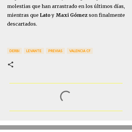
molestias que han arrastrado en los últimos días,
mientras que
Lato
y
Maxi Gómez
son finalmente
descartados.
DERBI
LEVANTE
PREVIAS
VALENCIA CF
C
o
m
e
n