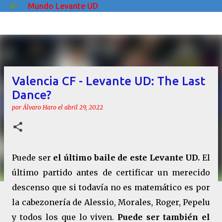
Mundo Levante UD
Ir al contenido principal
Valencia CF - Levante UD: The Last
Dance?
por
Álvaro Haro
el
abril 29, 2022
Puede ser
el último baile de este Levante UD.
El
último partido antes de certificar un merecido
descenso que si todavía no es matemático es por
la cabezonería de Alessio, Morales, Roger, Pepelu
y todos los que lo viven.
Puede ser también el