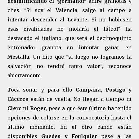
desmitificando el 'germanor'
entre granotas y
ches. "Si soy el Valencia, salgo al campo a
intentar descender al Levante. Si no hubiesen
esas rivalidades no molaría el fútbol" ha
destacado el italiano, que será el decimoquinto
entrenador granota en intentar ganar en
Mestalla. Un hito que "si luego no logramos la
salvación no tendrá tanto valor", reconoce
abiertamente.
Toca soñar y para ello
Campaña
,
Postigo
y
Cáceres
están de vuelta. No llegan a tiempo ni
Clerc
ni
Roger
, pese a que éste último ha tenido
opciones de colarse en la convocatoria hasta el
último momento. En el otro bando están
disponibles
Guedes
y
Foulquier
pese a las