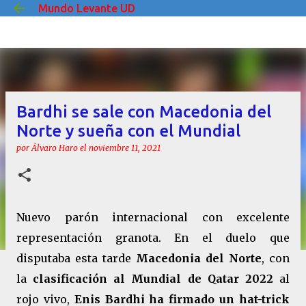
Mundo Levante UD
Ir al contenido principal
Bardhi se sale con Macedonia del
Norte y sueña con el Mundial
por
Álvaro Haro
el
noviembre 11, 2021
Nuevo parón internacional con excelente
representación granota. En el duelo que
disputaba esta tarde
Macedonia del Norte
, con
la
clasificación al Mundial de Qatar 2022
al
rojo vivo,
Enis Bardhi ha firmado un hat-trick