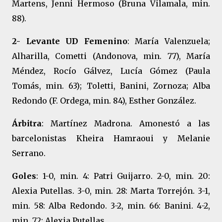
Martens, Jenni Hermoso (Bruna Vilamala, min.
88).
2- Levante UD Femenino
: María Valenzuela;
Alharilla, Cometti (Andonova, min. 77), María
Méndez, Rocío Gálvez, Lucía Gómez (Paula
Tomás, min. 63); Toletti, Banini, Zornoza; Alba
Redondo (F. Ordega, min. 84), Esther González.
Árbitra
: Martínez Madrona. Amonestó a las
barcelonistas Kheira Hamraoui y Melanie
Serrano.
Goles
: 1-0, min. 4: Patri Guijarro. 2-0, min. 20:
Alexia Putellas. 3-0, min. 28: Marta Torrejón. 3-1,
min. 58: Alba Redondo. 3-2, min. 66: Banini. 4-2,
min. 72: Alexia Putellas.