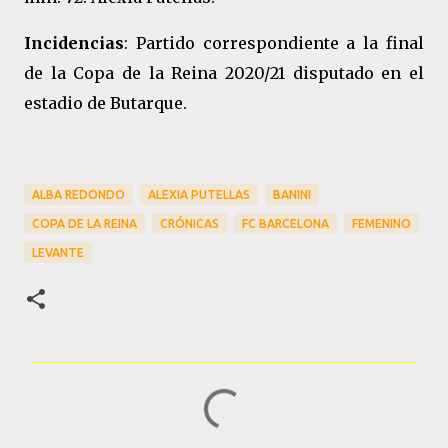
Incidencias
: Partido correspondiente a la final
de la Copa de la Reina 2020/21 disputado en el
estadio de Butarque.
ALBA REDONDO
ALEXIA PUTELLAS
BANINI
COPA DE LA REINA
CRÓNICAS
FC BARCELONA
FEMENINO
LEVANTE
C
o