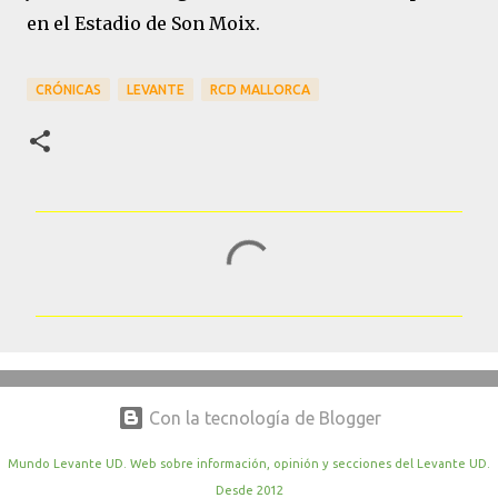
en el Estadio de Son Moix.
CRÓNICAS
LEVANTE
RCD MALLORCA
C
o
m
e
n
t
Con la tecnología de Blogger
a
r
Mundo Levante UD. Web sobre información, opinión y secciones del Levante UD.
Desde 2012
i