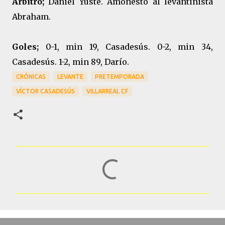
Árbitro;
Daniel Yuste. Amonestó al levantinista
Abraham.
Goles;
0-1, min 19, Casadesús. 0-2, min 34,
Casadesús. 1-2, min 89, Darío.
CRÓNICAS
LEVANTE
PRETEMPORADA
VÍCTOR CASADESÚS
VILLARREAL CF
C
o
m
e
n